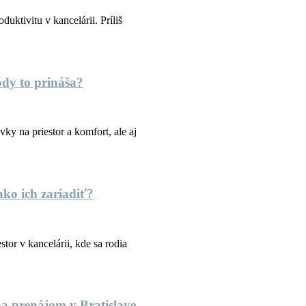
uktivitu v kancelárii. Príliš
ody to prináša?
ky na priestor a komfort, ale aj
 ako ich zariadiť?
tor v kancelárii, kde sa rodia
 na prenájom v Bratislave