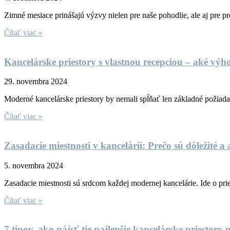
Zimné mesiace prinášajú výzvy nielen pre naše pohodlie, ale aj pre prod
Čítať viac »
Kancelárske priestory s vlastnou recepciou – aké výh
29. novembra 2024
Moderné kancelárske priestory by nemali spĺňať len základné požiadav
Čítať viac »
Zasadacie miestnosti v kancelárii: Prečo sú dôležité a
5. novembra 2024
Zasadacie miestnosti sú srdcom každej modernej kancelárie. Ide o pries
Čítať viac »
7 tipov, ako nájsť tie najlepšie kancelárske priestory