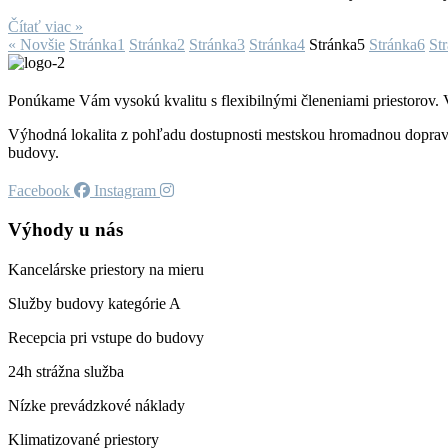
Čítať viac »
« Novšie
Stránka
1
Stránka
2
Stránka
3
Stránka
4
Stránka
5
Stránka
6
St
Ponúkame Vám vysokú kvalitu s flexibilnými členeniami priestorov. V
Výhodná lokalita z pohľadu dostupnosti mestskou hromadnou dopravo
budovy.
Facebook
Instagram
Výhody u nás
Kancelárske priestory na mieru
Služby budovy kategórie A
Recepcia pri vstupe do budovy
24h strážna služba
Nízke prevádzkové náklady
Klimatizované priestory