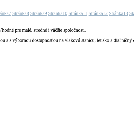
ránka
7
Stránka
8
Stránka
9
Stránka
10
Stránka
11
Stránka
12
Stránka
13
St
hodné pre malé, stredné i väčšie spoločnosti.
u a s výbornou dostupnosťou na vlakovú stanicu, letisko a diaľničný