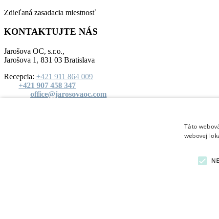
Zdieľaná zasadacia miestnosť
KONTAKTUJTE NÁS
Jarošova OC, s.r.o.,
Jarošova 1, 831 03 Bratislava
Recepcia:
+421 911 864 009
Tel:
+421 907 458 347
E-mail:
office@jarosovaoc.com
© 2026 Jarošova Office Centre. All rights reserved.
Táto webová
Shopping Basket
webovej lok
N
Slovenčina
English
Slovenčina