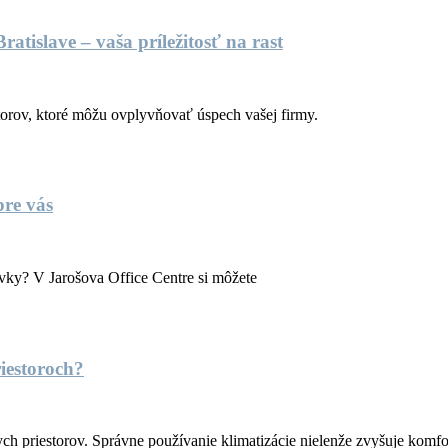
atislave – vaša príležitosť na rast
orov, ktoré môžu ovplyvňovať úspech vašej firmy.
pre vás
avky? V Jarošova Office Centre si môžete
iestoroch?
ch priestorov. Správne používanie klimatizácie nielenže zvyšuje komf