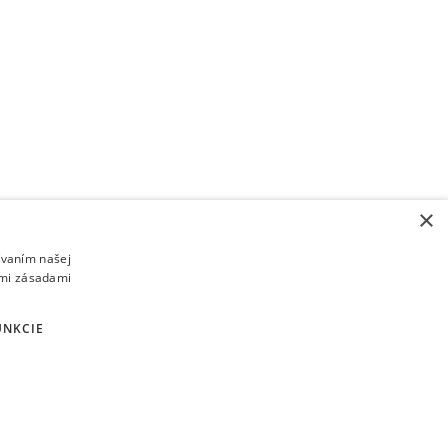
×
ívaním našej
imi zásadami
UNKCIE