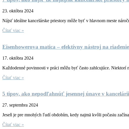
23. októbra 2024
Nájsť ideálne kancelárske priestory môže byť v hlavnom meste náročné
Čítať viac »
Eisenhowerova matica – efektívny nástroj na riadenie 
17. októbra 2024
Každodenné povinnosti v práci môžu byť často zahlcujúce. Niektorí m
Čítať viac »
5 tipov, ako nepodľahnúť jesennej únave v kancelári
27. septembra 2024
Jeseň je pre mnohých ľudí obdobím, kedy najmä kvôli počasiu začína
Čítať viac »