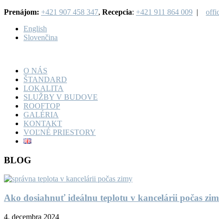
Prenájom:
+421 907 458 347
,
Recepcia
:
+421 911 864 009
|
off
English
Slovenčina
O NÁS
ŠTANDARD
LOKALITA
SLUŽBY V BUDOVE
ROOFTOP
GALÉRIA
KONTAKT
VOĽNÉ PRIESTORY
BLOG
Ako dosiahnuť ideálnu teplotu v kancelárii počas zi
4. decembra 2024