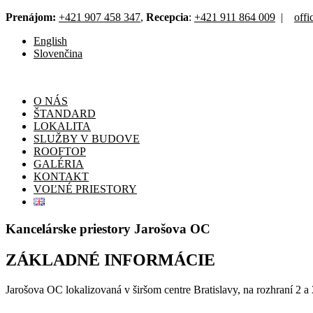
Prenájom:
+421 907 458 347
,
Recepcia
:
+421 911 864 009
|
off
English
Slovenčina
O NÁS
ŠTANDARD
LOKALITA
SLUŽBY V BUDOVE
ROOFTOP
GALÉRIA
KONTAKT
VOĽNÉ PRIESTORY
Kancelárske priestory Jarošova OC
ZÁKLADNÉ INFORMÁCIE
Jarošova OC lokalizovaná v širšom centre Bratislavy, na rozhraní 2 