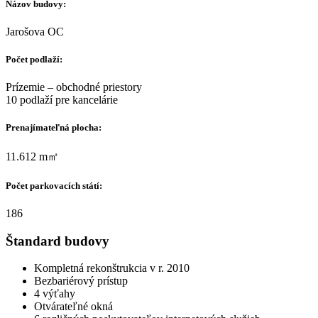
Názov budovy:
Jarošova OC
Počet podlaží:
Prízemie – obchodné priestory
10 podlaží pre kancelárie
Prenajímateľná plocha:
11.612 m㎡
Počet parkovacích státí:
186
Štandard budovy
Kompletná rekonštrukcia v r. 2010
Bezbariérový prístup
4 výťahy
Otvárateľné okná