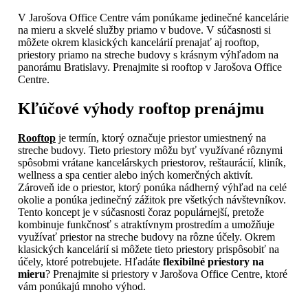
V Jarošova Office Centre vám ponúkame jedinečné kancelárie
na mieru a skvelé služby priamo v budove. V súčasnosti si
môžete okrem klasických kancelárií prenajať aj rooftop,
priestory priamo na streche budovy s krásnym výhľadom na
panorámu Bratislavy. Prenajmite si rooftop v Jarošova Office
Centre.
Kľúčové výhody rooftop prenájmu
Rooftop
je termín, ktorý označuje priestor umiestnený na
streche budovy. Tieto priestory môžu byť využívané rôznymi
spôsobmi vrátane kancelárskych priestorov, reštaurácií, kliník,
wellness a spa centier alebo iných komerčných aktivít.
Zároveň ide o priestor, ktorý ponúka nádherný výhľad na celé
okolie a ponúka jedinečný zážitok pre všetkých návštevníkov.
Tento koncept je v súčasnosti čoraz populárnejší, pretože
kombinuje funkčnosť s atraktívnym prostredím a umožňuje
využívať priestor na streche budovy na rôzne účely. Okrem
klasických kancelárií si môžete tieto priestory prispôsobiť na
účely, ktoré potrebujete. Hľadáte
flexibilné priestory na
mieru
? Prenajmite si priestory v Jarošova Office Centre, ktoré
vám ponúkajú mnoho výhod.