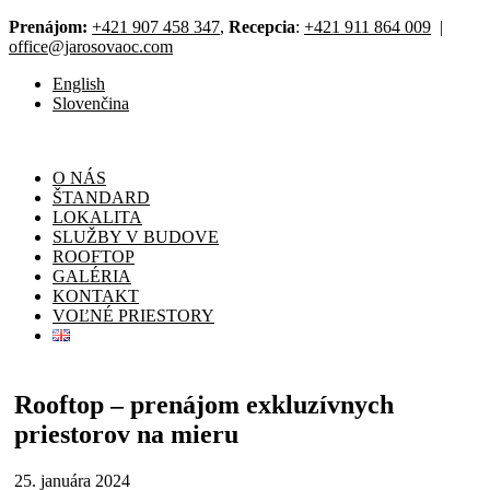
Prenájom:
+421 907 458 347
,
Recepcia
:
+421 911 864 009
|
office@jarosovaoc.com
English
Slovenčina
O NÁS
ŠTANDARD
LOKALITA
SLUŽBY V BUDOVE
ROOFTOP
GALÉRIA
KONTAKT
VOĽNÉ PRIESTORY
Rooftop – prenájom exkluzívnych
priestorov na mieru
25. januára 2024