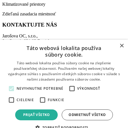
Klimatizované priestory
Zdieľaná zasadacia miestnosť
KONTAKTUJTE NÁS
Jarošova OC, s.r.o.,
Jarošova 1, 831 03 Bratislava
×
Táto webová lokalita používa
Recepcia:
+421 911 864 009
súbory cookie.
Tel:
+421 907 458 347
E-mail:
office@jarosovaoc.com
Táto webová lokalita používa súbory cookie na zlepšenie
používateľskej skúsenosti. Používaním našej webovej lokality
vyjadrujete súhlas s používaním všetkých súborov cookie v súlade s
© 2026 Jarošova Office Centre. All rights reserved.
našimi zásadami používania súborov cookie.
Shopping Basket
NEVYHNUTNE POTREBNÉ
VÝKONNOSŤ
CIELENIE
FUNKCIE
PRIJAŤ VŠETKO
ODMIETNUŤ VŠETKO
Slovenčina
English
ZOBRAZIŤ PODROBNOSTI