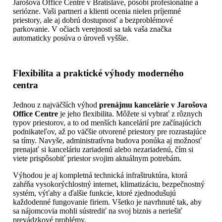
Jarošova Office Centre v Bratislave, pôsobí profesionálne a
seriózne. Vaši partneri a klienti ocenia nielen príjemné
priestory, ale aj dobrú dostupnosť a bezproblémové
parkovanie. V očiach verejnosti sa tak vaša značka
automaticky posúva o úroveň vyššie.
Flexibilita a praktické výhody moderného
centra
Jednou z najväčších výhod
prenájmu kancelárie v Jarošova
Office Centre
je jeho flexibilita. Môžete si vybrať z rôznych
typov priestorov, a to od menších kancelárií pre začínajúcich
podnikateľov, až po väčšie otvorené priestory pre rozrastajúce
sa tímy. Navyše, administratívna budova ponúka aj možnosť
prenajať si kanceláriu zariadenú alebo nezariadenú, čím si
viete prispôsobiť priestor svojim aktuálnym potrebám.
Výhodou je aj kompletná technická infraštruktúra, ktorá
zahŕňa vysokorýchlostný internet, klimatizáciu, bezpečnostný
systém, výťahy a ďalšie funkcie, ktoré zjednodušujú
každodenné fungovanie firiem. Všetko je navrhnuté tak, aby
sa nájomcovia mohli sústrediť na svoj biznis a neriešiť
prevádzkové problémy.