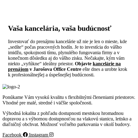
Vaša kancelária, vaša budúcnosť
Investovať do prenájmu kancelárie už nie je len o mieste, kde
„sedíte“ počas pracovných hodín. Je to investícia do vášho
imidžu, spokojnosti tímu, plynulého fungovania firmy a v
konečnom dôsledku aj do vášho zisku. Nečakajte, kým vám
niekto „vyfúkne“ ideálny priestor.
Objavte
kancelárie na
prenájom
v Jarošova Office Centre
ešte dnes a urobte krok
k profesionálnejšej a úspešnejšej budúcnosti.
Ponúkame Vám vysokú kvalitu s flexibilnými členeniami priestorov.
Vhodné pre malé, stredné i väčšie spoločnosti.
Výhodná lokalita z pohľadu dostupnosti mestskou hromadnou
dopravou a s výbornou dostupnosťou na vlakovú stanicu, letisko a
diaľničný obchvat. Možnosť voľného parkovania v okolí budovy.
Facebook
Instagram