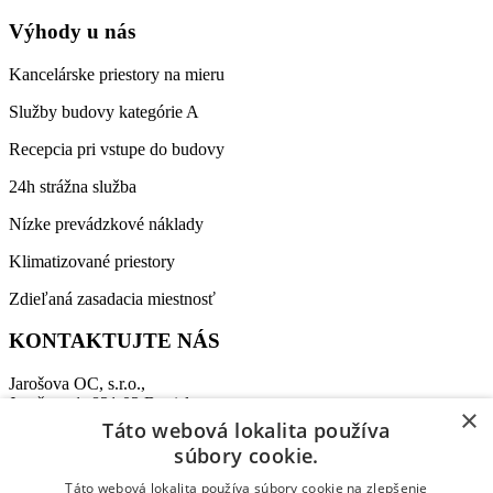
Výhody u nás
Kancelárske priestory na mieru
Služby budovy kategórie A
Recepcia pri vstupe do budovy
24h strážna služba
Nízke prevádzkové náklady
Klimatizované priestory
Zdieľaná zasadacia miestnosť
KONTAKTUJTE NÁS
Jarošova OC, s.r.o.,
Jarošova 1, 831 03 Bratislava
×
Táto webová lokalita používa
Recepcia:
+421 911 864 009
súbory cookie.
Tel:
+421 907 458 347
E-mail:
office@jarosovaoc.com
Táto webová lokalita používa súbory cookie na zlepšenie