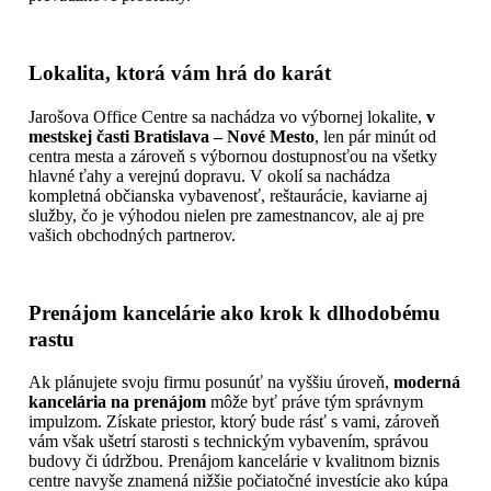
Lokalita, ktorá vám hrá do karát
Jarošova Office Centre sa nachádza vo výbornej lokalite,
v
mestskej časti Bratislava – Nové Mesto
, len pár minút od
centra mesta a zároveň s výbornou dostupnosťou na všetky
hlavné ťahy a verejnú dopravu. V okolí sa nachádza
kompletná občianska vybavenosť, reštaurácie, kaviarne aj
služby, čo je výhodou nielen pre zamestnancov, ale aj pre
vašich obchodných partnerov.
Prenájom kancelárie ako krok k dlhodobému
rastu
Ak plánujete svoju firmu posunúť na vyššiu úroveň,
moderná
kancelária na prenájom
môže byť práve tým správnym
impulzom. Získate priestor, ktorý bude rásť s vami, zároveň
vám však ušetrí starosti s technickým vybavením, správou
budovy či údržbou. Prenájom kancelárie v kvalitnom biznis
centre navyše znamená nižšie počiatočné investície ako kúpa