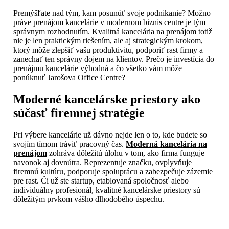
Premýšľate nad tým, kam posunúť svoje podnikanie? Možno
práve prenájom kancelárie v modernom biznis centre je tým
správnym rozhodnutím. Kvalitná kancelária na prenájom totiž
nie je len praktickým riešením, ale aj strategickým krokom,
ktorý môže zlepšiť vašu produktivitu, podporiť rast firmy a
zanechať ten správny dojem na klientov. Prečo je investícia do
prenájmu kancelárie výhodná a čo všetko vám môže
ponúknuť Jarošova Office Centre?
Moderné kancelárske priestory ako
súčasť firemnej stratégie
Pri výbere kancelárie už dávno nejde len o to, kde budete so
svojím tímom tráviť pracovný čas.
Moderná kancelária na
prenájom
zohráva dôležitú úlohu v tom, ako firma funguje
navonok aj dovnútra. Reprezentuje značku, ovplyvňuje
firemnú kultúru, podporuje spoluprácu a zabezpečuje zázemie
pre rast. Či už ste startup, etablovaná spoločnosť alebo
individuálny profesionál, kvalitné kancelárske priestory sú
dôležitým prvkom vášho dlhodobého úspechu.