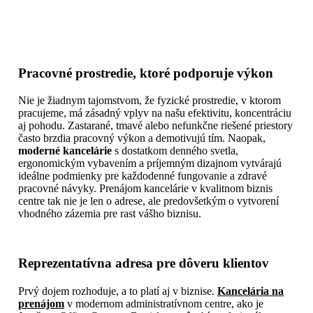
Pracovné prostredie, ktoré podporuje výkon
Nie je žiadnym tajomstvom, že fyzické prostredie, v ktorom
pracujeme, má zásadný vplyv na našu efektivitu, koncentráciu
aj pohodu. Zastarané, tmavé alebo nefunkčne riešené priestory
často brzdia pracovný výkon a demotivujú tím. Naopak,
moderné kancelárie
s dostatkom denného svetla,
ergonomickým vybavením a príjemným dizajnom vytvárajú
ideálne podmienky pre každodenné fungovanie a zdravé
pracovné návyky. Prenájom kancelárie v kvalitnom biznis
centre tak nie je len o adrese, ale predovšetkým o vytvorení
vhodného zázemia pre rast vášho biznisu.
Reprezentatívna adresa pre dôveru klientov
Prvý dojem rozhoduje, a to platí aj v biznise.
Kancelária na
prenájom
v modernom administratívnom centre, ako je