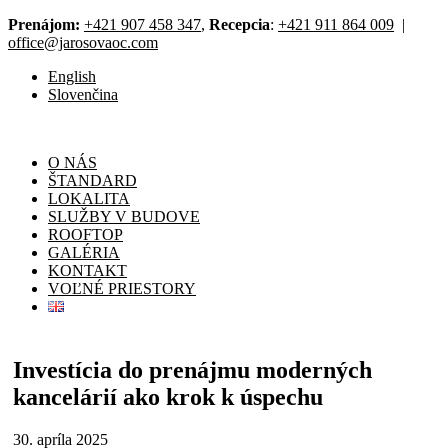
Prenájom:
+421 907 458 347
,
Recepcia
:
+421 911 864 009
|
office@jarosovaoc.com
English
Slovenčina
O NÁS
ŠTANDARD
LOKALITA
SLUŽBY V BUDOVE
ROOFTOP
GALÉRIA
KONTAKT
VOĽNÉ PRIESTORY
Investícia do prenájmu moderných
kancelárií ako krok k úspechu
30. apríla 2025