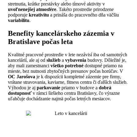
stretnutia, krátke prestávky alebo tímové aktivity v
uvoľnenejšej atmosfére
. Takéto prostredie prirodzene
podporuje
kreativitu
a prináša do pracovného dňa väčšiu
variabilitu
.
Benefity kancelárskeho zázemia v
Bratislave počas leta
Kvalitné pracovné prostredie v lete nezávisí iba od samotných
kancelárií, ale aj od
služieb
a
vybavenia
budovy. Dôležité je,
aby mali zamestnanci
všetko potrebné
dostupné priamo na
mieste, bez nutnosti zbytočných presunov počas horúčav. V
OC Jarošova
je k dispozícii kompletné zázemie pre firmy,
vrátane stravovania, kaviarne, fitness centra či ďalších služieb.
Výhodou je aj
parkovanie
priamo v budove a
dobrá
dostupnosť
v rámci širšieho centra Bratislavy, čo výrazne
uľahčuje dochádzanie najmä počas letných mesiacov.