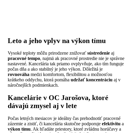
Leto a jeho vplyv na výkon tímu
Vysoké teploty môžu prirodzene znižovať
sústredenie
aj
pracovné tempo
, najmä ak pracovné prostredie nie je správne
nastavené. Kancelária tak priamo ovplyvňuje, ako tím funguje
počas dňa a ako stabilný je jeho výkon. Dôležitá je
rovnováha
medzi komfortom, flexibilitou a možnosťou
krátkeho oddychu, ktorá pomáha
udržať koncentráciu
aj v
náročnejších podmienkach.
Kancelárie v OC Jarošova, ktoré
dávajú zmysel aj v lete
Počas letných mesiacov je ideálny čas prehodnotiť pracovné
zázemie a zistiť, či kancelária skutočne podporuje
efektivitu
a
výkon tímu
. Ak hľadáte priestory, ktoré zvládnu horúčavy a