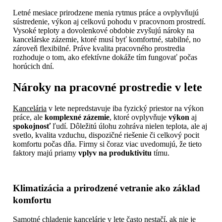
Letné mesiace prirodzene menia rytmus práce a ovplyvňujú
sústredenie, výkon aj celkovú pohodu v pracovnom prostredí.
Vysoké teploty a dovolenkové obdobie zvyšujú nároky na
kancelárske zázemie, ktoré musí byť komfortné, stabilné, no
zároveň flexibilné. Práve kvalita pracovného prostredia
rozhoduje o tom, ako efektívne dokáže tím fungovať počas
horúcich dní.
Nároky na pracovné prostredie v lete
Kancelária
v lete nepredstavuje iba fyzický priestor na výkon
práce, ale
komplexné zázemie
, ktoré ovplyvňuje
výkon
aj
spokojnosť
ľudí. Dôležitú úlohu zohráva nielen teplota, ale aj
svetlo, kvalita vzduchu, dispozičné riešenie či celkový pocit
komfortu počas dňa. Firmy si čoraz viac uvedomujú, že tieto
faktory majú priamy
vplyv na produktivitu
tímu.
Klimatizácia a prirodzené vetranie ako základ
komfortu
Samotné chladenie kancelárie v lete často nestačí, ak nie je