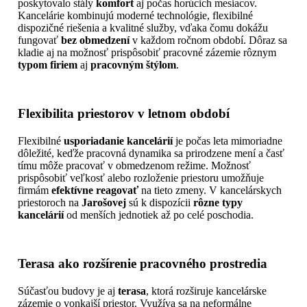
poskytovalo stály
komfort
aj počas horúcich mesiacov.
Kancelárie kombinujú moderné technológie, flexibilné
dispozičné riešenia a kvalitné služby, vďaka čomu dokážu
fungovať
bez obmedzení
v každom ročnom období. Dôraz sa
kladie aj na možnosť prispôsobiť pracovné zázemie rôznym
typom firiem
aj
pracovným štýlom
.
Flexibilita priestorov v letnom období
Flexibilné
usporiadanie kancelárií
je počas leta mimoriadne
dôležité, keďže pracovná dynamika sa prirodzene mení a časť
tímu môže pracovať v obmedzenom režime. Možnosť
prispôsobiť veľkosť alebo rozloženie priestoru umožňuje
firmám
efektívne reagovať
na tieto zmeny. V kancelárskych
priestoroch na
Jarošovej
sú k dispozícii
rôzne typy
kancelárií
od menších jednotiek až po celé poschodia.
Terasa ako rozšírenie pracovného prostredia
Súčasťou budovy je aj
terasa
, ktorá rozširuje kancelárske
zázemie o vonkajší priestor. Využíva sa na neformálne