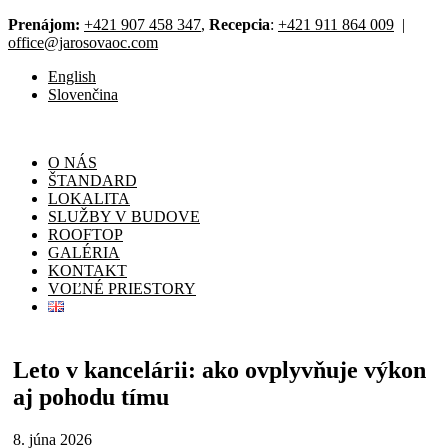
Prenájom:
+421 907 458 347
,
Recepcia
:
+421 911 864 009
|
office@jarosovaoc.com
English
Slovenčina
O NÁS
ŠTANDARD
LOKALITA
SLUŽBY V BUDOVE
ROOFTOP
GALÉRIA
KONTAKT
VOĽNÉ PRIESTORY
Leto v kancelárii: ako ovplyvňuje výkon
aj pohodu tímu
8. júna 2026