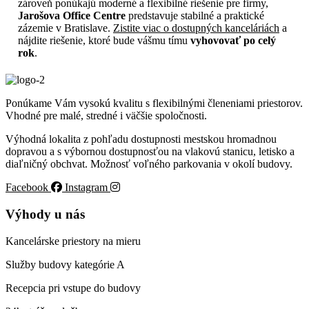
zároveň ponúkajú moderné a flexibilné riešenie pre firmy,
Jarošova Office Centre
predstavuje stabilné a praktické
zázemie v Bratislave.
Zistite viac o dostupných kanceláriách
a
nájdite riešenie, ktoré bude vášmu tímu
vyhovovať po celý
rok
.
Ponúkame Vám vysokú kvalitu s flexibilnými členeniami priestorov.
Vhodné pre malé, stredné i väčšie spoločnosti.
Výhodná lokalita z pohľadu dostupnosti mestskou hromadnou
dopravou a s výbornou dostupnosťou na vlakovú stanicu, letisko a
diaľničný obchvat. Možnosť voľného parkovania v okolí budovy.
Facebook
Instagram
Výhody u nás
Kancelárske priestory na mieru
Služby budovy kategórie A
Recepcia pri vstupe do budovy