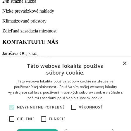
24h strážna služba
Nízke prevádzkové náklady
Klimatizované priestory
Zdieľaná zasadacia miestnosť
KONTAKTUJTE NÁS
Jarošova OC, s.r.o.,
Jarošova 1, 831 03 Bratislava
×
Táto webová lokalita používa
Recepcia:
+421 911 864 009
súbory cookie.
Tel:
+421 907 458 347
E-mail:
office@jarosovaoc.com
Táto webová lokalita používa súbory cookie na zlepšenie
používateľskej skúsenosti. Používaním našej webovej lokality
vyjadrujete súhlas s používaním všetkých súborov cookie v súlade s
© 2026 Jarošova Office Centre. All rights reserved.
našimi zásadami používania súborov cookie.
Shopping Basket
NEVYHNUTNE POTREBNÉ
VÝKONNOSŤ
CIELENIE
FUNKCIE