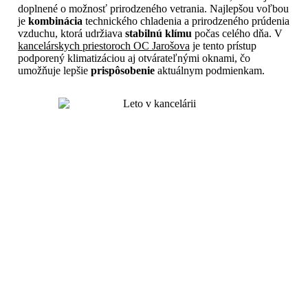
doplnené o možnosť prirodzeného vetrania. Najlepšou voľbou
je
kombinácia
technického chladenia a prirodzeného prúdenia
vzduchu, ktorá udržiava
stabilnú klímu
počas celého dňa. V
kancelárskych priestoroch OC Jarošova
je tento prístup
podporený klimatizáciou aj otvárateľnými oknami, čo
umožňuje lepšie
prispôsobenie
aktuálnym podmienkam.