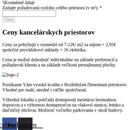
5
Kontaktné údaje
Zadajte požadovanú rozlohu celého priestoru (v m²):
*
Ďalej
Ceny kancelárskych priestorov
Ceny sa pohybujú v rozmedzí od 7-12€/ m2 za nájom + 2,95€
spoločné prevádzkové náklady + 1€ elektrika.
Cenu je možné dohodnúť individuálne na základe preferencií a
požiadavok klienta a na základe veľkosti prenajímanej plochy.
Ponúkame Vám vysokú kvalitu s flexibilnými členeniami priestorov.
Vhodné pre malé, stredné i väčšie spoločnosti.
Výhodná lokalita z pohľadu dostupnosti mestskou hromadnou
dopravou a s výbornou dostupnosťou na vlakovú stanicu, letisko a
diaľničný obchvat. Možnosť voľného parkovania v okolí budovy.
cebook
Instagram