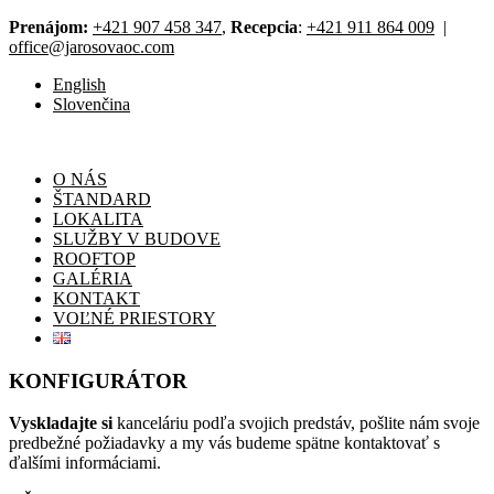
Prenájom:
+421 907 458 347
,
Recepcia
:
+421 911 864 009
|
office@jarosovaoc.com
English
Slovenčina
O NÁS
ŠTANDARD
LOKALITA
SLUŽBY V BUDOVE
ROOFTOP
GALÉRIA
KONTAKT
VOĽNÉ PRIESTORY
KONFIGURÁTOR
Vyskladajte si
kanceláriu podľa svojich predstáv, pošlite nám svoje
predbežné požiadavky a my vás budeme spätne kontaktovať s
ďalšími informáciami.