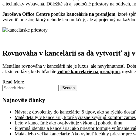
a technicky vybavená. Dôležité sú aj spoločné priestory na oddych, ne
Jarošova Office Centre
ponúka
kancelárie na prenájom
, ktoré sp
vytvoriť priestor, ktorý nebude len funkčný, ale aj príjemný na každ
Rovnováha v kancelárii sa dá vytvoriť aj 
Mentálna rovnováha v kancelárii nie je luxus, ale nevyhnutnosť. Do
ak ste vo fáze, kedy hľadáte
voľné kancelárie na prenájom
, myslit
Read More
Najnovšie články
Návrat z dovolenky do kancelárie: 5 tipov, ako sa rýchlo dost
Malé detaily v kancelárii, ktoré výrazne zvyšujú komfort zame
Leto v kancelárii: ako ovplyvňuje výkon aj pohodu tímu
Firemná identita a kancelária: ako priestor formuje vnímanie v
Malá alebo veľká kancelária: Ako vybrať ideálny priestor pre v