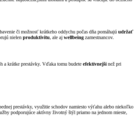
é vybavenie či možnosť krátkeho oddychu počas dňa pomáhajú
udržať
orujú nielen
produktivitu
, ale aj
wellbeing
zamestnancov.
oh a krátke prestávky. Vďaka tomu budete
efektívnejší
než pri
ednej prestávky, využitie schodov namiesto výťahu alebo niekoľko
lužby podporujúce aktívny životný štýl priamo na jednom mieste,