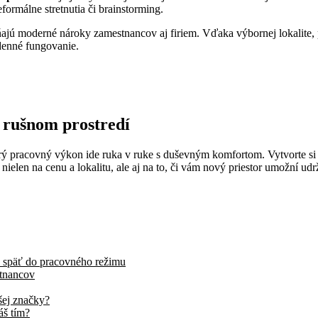
formálne stretnutia či brainstorming.
ĺňajú moderné nároky zamestnancov aj firiem. Vďaka výbornej lokalite,
odenné fungovanie.
v rušnom prostredí
brý pracovný výkon ide ruka v ruke s duševným komfortom. Vytvorte si 
e nielen na cenu a lokalitu, ale aj na to, či vám nový priestor umožní u
ať späť do pracovného režimu
stnancov
ašej značky?
áš tím?