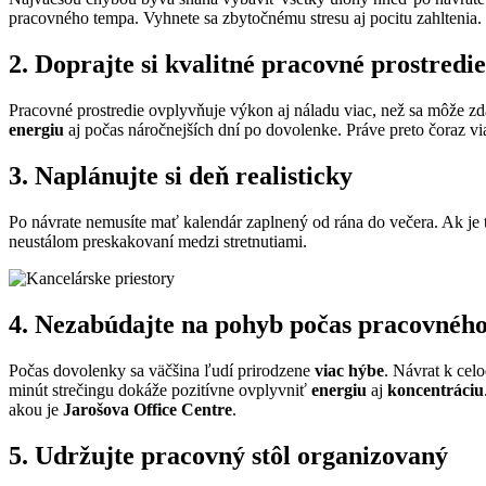
pracovného tempa. Vyhnete sa zbytočnému stresu aj pocitu zahltenia.
2. Doprajte si kvalitné pracovné prostredie
Pracovné prostredie ovplyvňuje výkon aj náladu viac, než sa môže z
energiu
aj počas náročnejších dní po dovolenke. Práve preto čoraz v
3. Naplánujte si deň realisticky
Po návrate nemusíte mať kalendár zaplnený od rána do večera. Ak je
neustálom preskakovaní medzi stretnutiami.
4. Nezabúdajte na pohyb počas pracovnéh
Počas dovolenky sa väčšina ľudí prirodzene
viac hýbe
. Návrat k cel
minút strečingu dokáže pozitívne ovplyvniť
energiu
aj
koncentráciu
akou je
Jarošova Office Centre
.
5. Udržujte pracovný stôl organizovaný