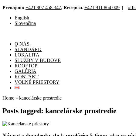
Prenájom:
+421 907 458 347
,
Recepcia
:
+421 911 864 009
|
off
English
Slovenčina
O NÁS
ŠTANDARD
LOKALITA
SLUŽBY V BUDOVE
ROOFTOP
GALÉRIA
KONTAKT
VOĽNÉ PRIESTORY
Home
»
kancelárske prostredie
Posts tagged: kancelárske prostredie
Návrat z dovolenky do kancelárie: 5 tipov, ako sa r