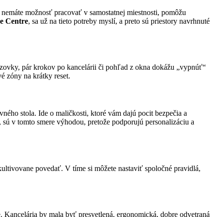
 Ak nemáte možnosť pracovať v samostatnej miestnosti, pomôžu
ce Centre
, sa už na tieto potreby myslí, a preto sú priestory navrhnuté
brazovky, pár krokov po kancelárii či pohľad z okna dokážu „vypnúť“
é zóny na krátky reset.
covného stola. Ide o maličkosti, ktoré vám dajú pocit bezpečia a
ty, sú v tomto smere výhodou, pretože podporujú personalizáciu a
kultivovane povedať. V tíme si môžete nastaviť spoločné pravidlá,
. Kancelária by mala byť presvetlená, ergonomická, dobre odvetraná