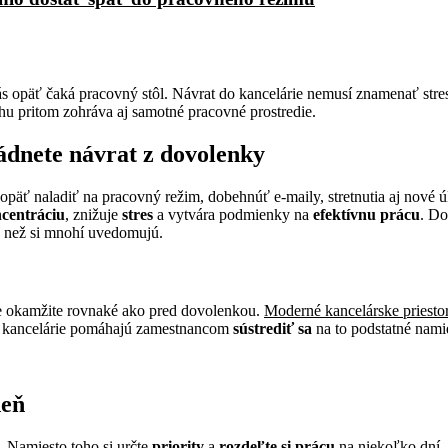
vás opäť čaká pracovný stôl. Návrat do kancelárie nemusí znamenať stre
u pritom zohráva aj samotné pracovné prostredie.
ádnete návrat z dovolenky
päť naladiť na pracovný režim, dobehnúť e-maily, stretnutia aj nové 
centráciu
, znižuje
stres
a vytvára podmienky na
efektívnu prácu
. Do
, než si mnohí uvedomujú.
e okamžite rovnaké ako pred dovolenkou.
Moderné kancelárske priest
ia kancelárie pomáhajú zamestnancom
sústrediť sa
na to podstatné nami
deň
 Namiesto toho si určte
priority
a
rozdeľte si prácu
na niekoľko dní. 