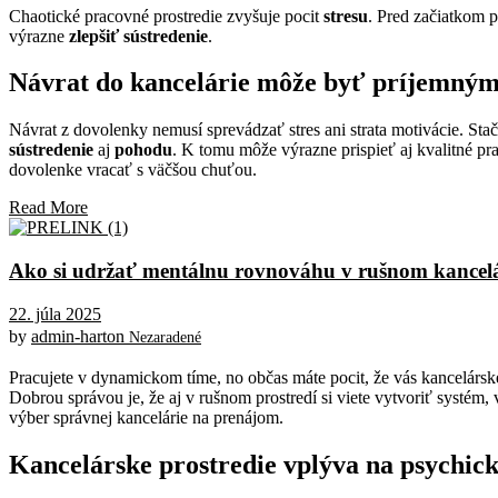
Chaotické pracovné prostredie zvyšuje pocit
stresu
. Pred začiatkom p
výrazne
zlepšiť sústredenie
.
Návrat do kancelárie môže byť príjemný
Návrat z dovolenky nemusí sprevádzať stres ani strata motivácie. Stač
sústredenie
aj
pohodu
. K tomu môže výrazne prispieť aj kvalitné p
dovolenke vracať s väčšou chuťou.
Read More
Ako si udržať mentálnu rovnováhu v rušnom kancel
22. júla 2025
by
admin-harton
Nezaradené
Pracujete v dynamickom tíme, no občas máte pocit, že vás kancelársk
Dobrou správou je, že aj v rušnom prostredí si viete vytvoriť systé
výber správnej kancelárie na prenájom.
Kancelárske prostredie vplýva na psychickú