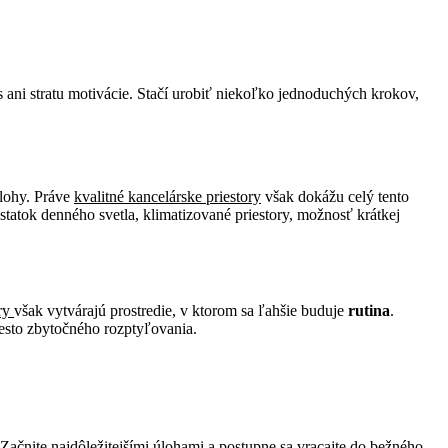
s ani stratu motivácie. Stačí urobiť niekoľko jednoduchých krokov,
úlohy. Práve
kvalitné kancelárske priestory
však dokážu celý tento
statok denného svetla, klimatizované priestory, možnosť krátkej
ory
však vytvárajú prostredie, v ktorom sa ľahšie buduje
rutina
.
esto zbytočného rozptyľovania.
Začnite najdôležitejšími úlohami a postupne sa vracajte do bežného