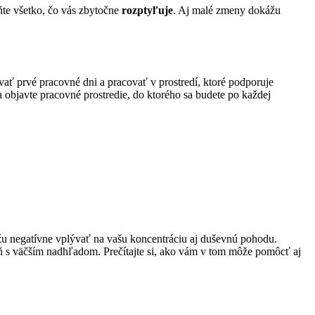
áňte všetko, čo vás zbytočne
rozptyľuje
. Aj malé zmeny dokážu
ať prvé pracovné dni a pracovať v prostredí, ktoré podporuje
 objavte pracovné prostredie, do ktorého sa budete po každej
ôžu negatívne vplývať na vašu koncentráciu aj duševnú pohodu.
eň s väčším nadhľadom. Prečítajte si, ako vám v tom môže pomôcť aj