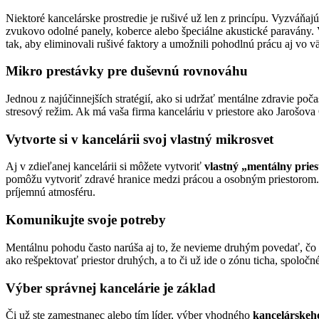
Niektoré kancelárske prostredie je rušivé už len z princípu. Vyzváňa
zvukovo odolné panely, koberce alebo špeciálne akustické paravány
tak, aby eliminovali rušivé faktory a umožnili pohodlnú prácu aj vo v
Mikro prestávky pre duševnú rovnováhu
Jednou z najúčinnejších stratégií, ako si udržať mentálne zdravie po
stresový režim. Ak má vaša firma kanceláriu v priestore ako Jarošov
Vytvorte si v kancelárii svoj vlastný mikrosvet
Aj v zdieľanej kancelárii si môžete vytvoriť
vlastný „mentálny pries
pomôžu vytvoriť zdravé hranice medzi prácou a osobným priestorom
príjemnú atmosféru.
Komunikujte svoje potreby
Mentálnu pohodu často narúša aj to, že nevieme druhým povedať, čo ná
ako rešpektovať priestor druhých, a to či už ide o zónu ticha, spolo
Výber správnej kancelárie je základ
Či už ste zamestnanec alebo tím líder, výber vhodného
kancelárskeh