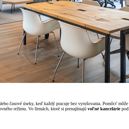
y alebo časové úseky, keď každý pracuje bez vyrušovania. Pomôcť môže 
covného režimu. Vo firmách, ktoré si prenajímajú
voľné kancelárie
podľ