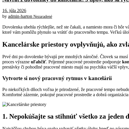
16. júla 2026
by
admin-harton
Nezaradené
Dovolenka ubehla rýchlejšie, než ste čakali, a namiesto mora či hôr 
ktoré vám pomôžu plynulo sa vrátiť do pracovného tempa. Veľkú úloh
Kancelárske priestory ovplyvňujú, ako zvl
Prvé dni po dovolenke bývajú pre mnohých náročné. Človek sa musí o
proces výrazne
uľahčiť
. Príjemné pracovné prostredie podporuje
kon
prestávky či pohodlné pracovné miesto majú na psychiku väčší vplyv
Vytvorte si nový pracovný rytmus v kancelárii
Po niekoľkých dňoch voľna je prirodzené, že pracovné tempo nebud
Komfortné zázemie, pokojné pracovné prostredie a dobrá organizác
1. Nepokúšajte sa stihnúť všetko za jeden 
Najväčšou chybou býva snaha vybaviť všetky úlohy hneď po návrate.