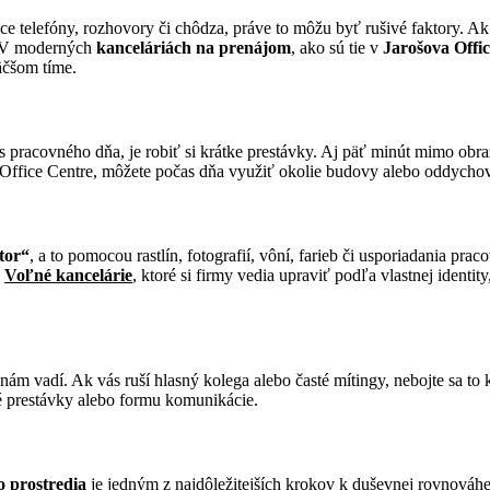
júce telefóny, rozhovory či chôdza, práve to môžu byť rušivé faktory.
. V moderných
kanceláriách na prenájom
, ako sú tie v
Jarošova Offi
äčšom tíme.
čas pracovného dňa, je robiť si krátke prestávky. Aj päť minút mimo o
a Office Centre, môžete počas dňa využiť okolie budovy alebo oddychov
tor“
, a to pomocou rastlín, fotografií, vôní, farieb či usporiadania pra
.
Voľné kancelárie
, ktoré si firmy vedia upraviť podľa vlastnej identi
m vadí. Ak vás ruší hlasný kolega alebo časté mítingy, nebojte sa to 
čné prestávky alebo formu komunikácie.
o prostredia
je jedným z najdôležitejších krokov k duševnej rovnováhe