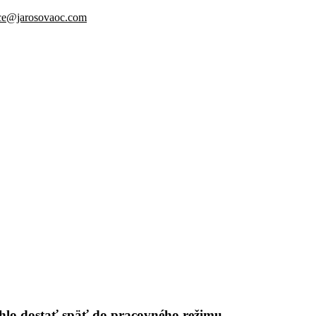
ice@jarosovaoc.com
ýchlo dostať späť do pracovného režimu