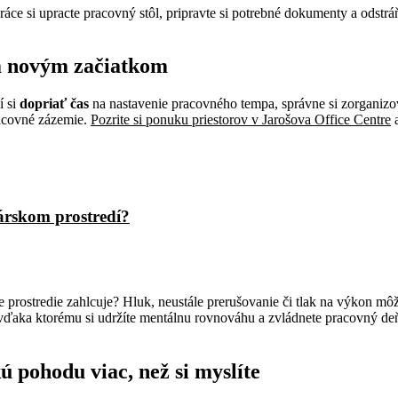
ráce si upracte pracovný stôl, pripravte si potrebné dokumenty a odstr
m novým začiatkom
í si
dopriať čas
na nastavenie pracovného tempa, správne si zorganizov
racovné zázemie.
Pozrite si ponuku priestorov v Jarošova Office Centre
a
árskom prostredí?
e prostredie zahlcuje? Hluk, neustále prerušovanie či tlak na výkon m
m, vďaka ktorému si udržíte mentálnu rovnováhu a zvládnete pracovný d
 pohodu viac, než si myslíte