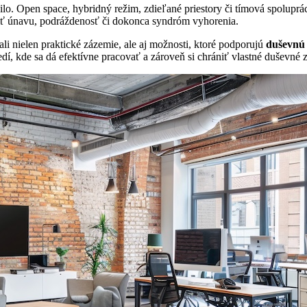
lo. Open space, hybridný režim, zdieľané priestory či tímová spolup
ť únavu, podráždenosť či dokonca syndróm vyhorenia.
li nielen praktické zázemie, ale aj možnosti, ktoré podporujú
duševnú 
redí, kde sa dá efektívne pracovať a zároveň si chrániť vlastné duševné 