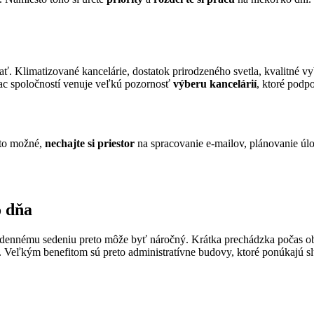
dať. Klimatizované kancelárie, dostatok prirodzeného svetla, kvalitn
iac spoločností venuje veľkú pozornosť
výberu kancelárií
, ktoré podp
 to možné,
nechajte si priestor
na spracovanie e-mailov, plánovanie úl
o dňa
odennému sedeniu preto môže byť náročný. Krátka prechádzka počas ob
. Veľkým benefitom sú preto administratívne budovy, ktoré ponúkajú s