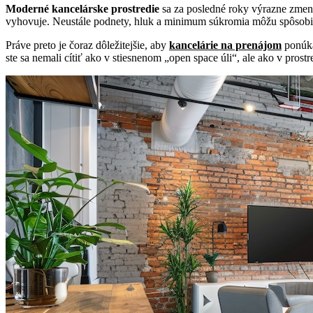
Moderné kancelárske prostredie
sa za posledné roky výrazne zmeni
vyhovuje. Neustále podnety, hluk a minimum súkromia môžu spôsobi
Práve preto je čoraz dôležitejšie, aby
kancelárie na prenájom
ponúka
ste sa nemali cítiť ako v stiesnenom „open space úli“, ale ako v prost