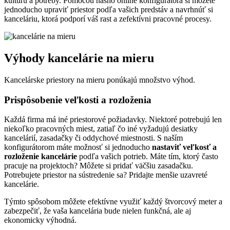
kultúru a potreby. Pomocou nášho online konfigurátora si môžete
jednoducho upraviť priestor podľa vašich predstáv a navrhnúť si
kanceláriu, ktorá podporí váš rast a zefektívni pracovné procesy.
Výhody kancelárie na mieru
Kancelárske priestory na mieru ponúkajú množstvo výhod.
Prispôsobenie veľkosti a rozloženia
Každá firma má iné priestorové požiadavky. Niektoré potrebujú len
niekoľko pracovných miest, zatiaľ čo iné vyžadujú desiatky
kancelárií, zasadačky či oddychové miestnosti. S naším
konfigurátorom máte možnosť si jednoducho
nastaviť veľkosť a
rozloženie kancelárie
podľa vašich potrieb. Máte tím, ktorý často
pracuje na projektoch? Môžete si pridať väčšiu zasadačku.
Potrebujete priestor na sústredenie sa? Pridajte menšie uzavreté
kancelárie.
Týmto spôsobom môžete efektívne využiť každý štvorcový meter a
zabezpečiť, že vaša kancelária bude nielen funkčná, ale aj
ekonomicky výhodná.