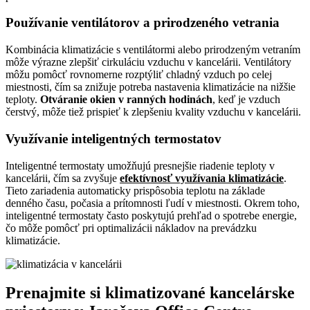
Používanie ventilátorov a prirodzeného vetrania
Kombinácia klimatizácie s ventilátormi alebo prirodzeným vetraním
môže výrazne zlepšiť cirkuláciu vzduchu v kancelárii. Ventilátory
môžu pomôcť rovnomerne rozptýliť chladný vzduch po celej
miestnosti, čím sa znižuje potreba nastavenia klimatizácie na nižšie
teploty.
Otváranie okien v ranných hodinách
, keď je vzduch
čerstvý, môže tiež prispieť k zlepšeniu kvality vzduchu v kancelárii.
Využívanie inteligentných termostatov
Inteligentné termostaty umožňujú presnejšie riadenie teploty v
kancelárii, čím sa zvyšuje
efektívnosť využívania klimatizácie
.
Tieto zariadenia automaticky prispôsobia teplotu na základe
denného času, počasia a prítomnosti ľudí v miestnosti. Okrem toho,
inteligentné termostaty často poskytujú prehľad o spotrebe energie,
čo môže pomôcť pri optimalizácii nákladov na prevádzku
klimatizácie.
Prenajmite si klimatizované kancelárske