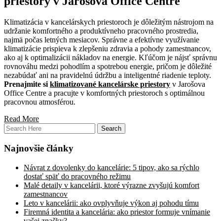
priestory v Jarošova Office Centre
Klimatizácia v kancelárskych priestoroch je dôležitým nástrojom na
udržanie komfortného a produktívneho pracovného prostredia,
najmä počas letných mesiacov. Správne a efektívne využívanie
klimatizácie prispieva k zlepšeniu zdravia a pohody zamestnancov,
ako aj k optimalizácii nákladov na energie. Kľúčom je nájsť správnu
rovnováhu medzi pohodlím a spotrebou energie, pričom je dôležité
nezabúdať ani na pravidelnú údržbu a inteligentné riadenie teploty.
Prenajmite si
klimatizované kancelárske priestory
v Jarošova
Office Centre a pracujte v komfortných priestoroch s optimálnou
pracovnou atmosférou.
Read More
Najnovšie články
Návrat z dovolenky do kancelárie: 5 tipov, ako sa rýchlo
dostať späť do pracovného režimu
Malé detaily v kancelárii, ktoré výrazne zvyšujú komfort
zamestnancov
Leto v kancelárii: ako ovplyvňuje výkon aj pohodu tímu
Firemná identita a kancelária: ako priestor formuje vnímanie
vašej značky?