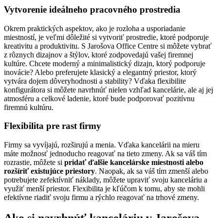
Vytvorenie ideálneho pracovného prostredia
Okrem praktických aspektov, ako je rozloha a usporiadanie
miestností, je veľmi dôležité si vytvoriť prostredie, ktoré podporuje
kreativitu a produktivitu. S Jarošova Office Centre si môžete vybrať
z rôznych dizajnov a štýlov, ktoré zodpovedajú vašej firemnej
kultúre. Chcete moderný a minimalistický dizajn, ktorý podporuje
inovácie? Alebo preferujete klasický a elegantný priestor, ktorý
vytvára dojem dôveryhodnosti a stability? Vďaka flexibilite
konfigurátora si môžete navrhnúť nielen vzhľad kancelárie, ale aj jej
atmosféru a celkové ladenie, ktoré bude podporovať pozitívnu
firemnú kultúru.
Flexibilita pre rast firmy
Firmy sa vyvíjajú, rozširujú a menia. Vďaka kancelárii na mieru
máte možnosť jednoducho reagovať na tieto zmeny. Ak sa váš tím
rozrastie, môžete si
pridať ďalšie kancelárske miestnosti alebo
rozšíriť existujúce priestory
. Naopak, ak sa váš tím zmenší alebo
potrebujete zefektívniť náklady, môžete upraviť svoju kanceláriu a
využiť menší priestor. Flexibilita je kľúčom k tomu, aby ste mohli
efektívne riadiť svoju firmu a rýchlo reagovať na trhové zmeny.