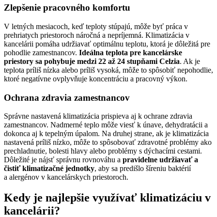
Zlepšenie pracovného komfortu
V letných mesiacoch, keď teploty stúpajú, môže byť práca v
prehriatych priestoroch náročná a nepríjemná. Klimatizácia v
kancelárii pomáha udržiavať optimálnu teplotu, ktorá je dôležitá pre
pohodlie zamestnancov.
Ideálna teplota pre kancelárske
priestory sa pohybuje medzi 22 až 24 stupňami Celzia
. Ak je
teplota príliš nízka alebo príliš vysoká, môže to spôsobiť nepohodlie,
ktoré negatívne ovplyvňuje koncentráciu a pracovný výkon.
Ochrana zdravia zamestnancov
Správne nastavená klimatizácia prispieva aj k ochrane zdravia
zamestnancov. Nadmerné teplo môže viesť k únave, dehydratácii a
dokonca aj k tepelným úpalom. Na druhej strane, ak je klimatizácia
nastavená príliš nízko, môže to spôsobovať zdravotné problémy ako
prechladnutie, bolesti hlavy alebo problémy s dýchacími cestami.
Dôležité je nájsť správnu rovnováhu a
pravidelne udržiavať a
čistiť klimatizačné jednotky
, aby sa predišlo šíreniu baktérií
a alergénov v kancelárskych priestoroch.
Kedy je najlepšie využívať klimatizáciu v
kancelárii?