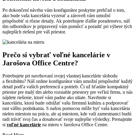
Po dokončení návrhu vám konfigurátor poskytne prehľad o tom,
ako bude vaša kancelária vyzerať a zároveň vám umožní
prispôsobiť si rôzne detaily. Ak potrebujete ďalšie poradenstvo, náš
tím odborníkov je pripravený vám pomôcť a poradiť pri výbere tých
najlepších riešení pre váš priestor.
Prečo si vybrať voľné kancelárie v
Jarošova Office Centre?
Potrebujete pri navrhovaní svojej vlastnej kancelárie slobodu
a flexibilitu? Náš online konfigurátor vám umožní prispôsobiť každý
detail podľa vašich preferencií a potrieb. Či už hľadáte kompaktný
priestor pre malý tím alebo rozsiahle priestory pre veľkú firmu, u nás
nájdete riešenie, ktoré vám padne ako uliate. Navrhnite si
kanceláriu, ktorá bude odrážať vašu firemnú kultúru a podporovať
rast vášho podnikania. S našou pomocou môže byť vaša kancelária
nielen miestom na prácu, ale aj miestom, kde vaši zamestnanci budú
radi tráviť svoj čas a dosahovať svoje najlepšie výsledky. Prenajmite
si
voľné kancelárie
na mieru v Jarošova Office Centre.
Read More