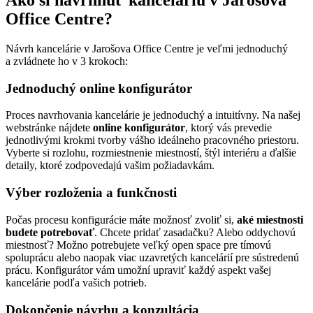
Ako si navrhnúť kanceláriu v Jarošova
Office Centre?
Návrh kancelárie v Jarošova Office Centre je veľmi jednoduchý
a zvládnete ho v 3 krokoch:
Jednoduchý online konfigurátor
Proces navrhovania kancelárie je jednoduchý a intuitívny. Na našej
webstránke nájdete
online konfigurátor
, ktorý vás prevedie
jednotlivými krokmi tvorby vášho ideálneho pracovného priestoru.
Vyberte si rozlohu, rozmiestnenie miestností, štýl interiéru a ďalšie
detaily, ktoré zodpovedajú vašim požiadavkám.
Výber rozloženia a funkčnosti
Počas procesu konfigurácie máte možnosť zvoliť si,
aké miestnosti
budete potrebovať
. Chcete pridať zasadačku? Alebo oddychovú
miestnosť? Možno potrebujete veľký open space pre tímovú
spoluprácu alebo naopak viac uzavretých kancelárií pre sústredenú
prácu. Konfigurátor vám umožní upraviť každý aspekt vašej
kancelárie podľa vašich potrieb.
Dokončenie návrhu a konzultácia