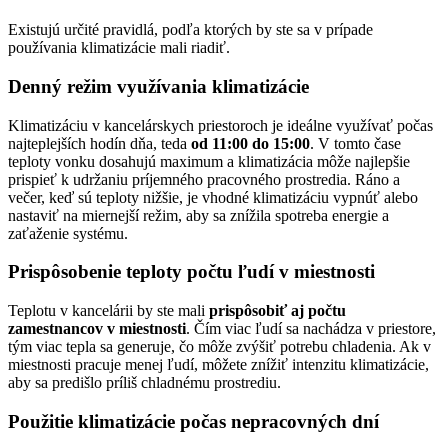
Existujú určité pravidlá, podľa ktorých by ste sa v prípade
používania klimatizácie mali riadiť.
Denný režim využívania klimatizácie
Klimatizáciu v kancelárskych priestoroch je ideálne využívať počas
najteplejších hodín dňa, teda
od 11:00 do 15:00
. V tomto čase
teploty vonku dosahujú maximum a klimatizácia môže najlepšie
prispieť k udržaniu príjemného pracovného prostredia. Ráno a
večer, keď sú teploty nižšie, je vhodné klimatizáciu vypnúť alebo
nastaviť na miernejší režim, aby sa znížila spotreba energie a
zaťaženie systému.
Prispôsobenie teploty počtu ľudí v miestnosti
Teplotu v kancelárii by ste mali
prispôsobiť aj počtu
zamestnancov v miestnosti
. Čím viac ľudí sa nachádza v priestore,
tým viac tepla sa generuje, čo môže zvýšiť potrebu chladenia. Ak v
miestnosti pracuje menej ľudí, môžete znížiť intenzitu klimatizácie,
aby sa predišlo príliš chladnému prostrediu.
Použitie klimatizácie počas nepracovných dní