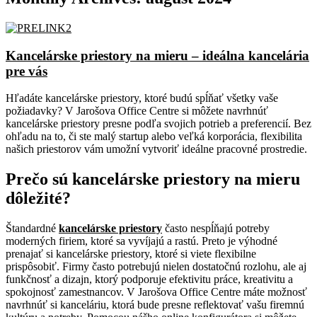
Kancelárske priestory na mieru – ideálna kancelária
pre vás
Hľadáte kancelárske priestory, ktoré budú spĺňať všetky vaše
požiadavky? V Jarošova Office Centre si môžete navrhnúť
kancelárske priestory presne podľa svojich potrieb a preferencií. Bez
ohľadu na to, či ste malý startup alebo veľká korporácia, flexibilita
našich priestorov vám umožní vytvoriť ideálne pracovné prostredie.
Prečo sú kancelárske priestory na mieru
dôležité?
Štandardné
kancelárske priestory
často nespĺňajú potreby
moderných firiem, ktoré sa vyvíjajú a rastú. Preto je výhodné
prenajať si kancelárske priestory, ktoré si viete flexibilne
prispôsobiť. Firmy často potrebujú nielen dostatočnú rozlohu, ale aj
funkčnosť a dizajn, ktorý podporuje efektivitu práce, kreativitu a
spokojnosť zamestnancov. V Jarošova Office Centre máte možnosť
navrhnúť si kanceláriu, ktorá bude presne reflektovať vašu firemnú