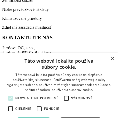
24h strážna služba
Nízke prevádzkové náklady
Klimatizované priestory
Zdieľaná zasadacia miestnosť
KONTAKTUJTE NÁS
Jarošova OC, s.r.o.,
Jarošova 1, 831 03 Bratislava
×
Táto webová lokalita používa
Recepcia:
+421 911 864 009
súbory cookie.
Tel:
+421 907 458 347
E-mail:
office@jarosovaoc.com
Táto webová lokalita používa súbory cookie na zlepšenie
používateľskej skúsenosti. Používaním našej webovej lokality
vyjadrujete súhlas s používaním všetkých súborov cookie v súlade s
© 2026 Jarošova Office Centre. All rights reserved.
Shopping Basket
našimi zásadami používania súborov cookie.
NEVYHNUTNE POTREBNÉ
VÝKONNOSŤ
CIELENIE
FUNKCIE