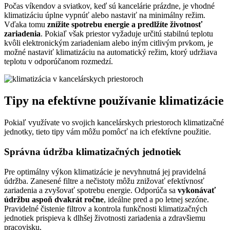
Počas víkendov a sviatkov, keď sú kancelárie prázdne, je vhodné
klimatizáciu úplne vypnúť alebo nastaviť na minimálny režim.
Vďaka tomu
znížite spotrebu energie a predlžíte životnosť
zariadenia
. Pokiaľ však priestor vyžaduje určitú stabilnú teplotu
kvôli elektronickým zariadeniam alebo iným citlivým prvkom, je
možné nastaviť klimatizáciu na automatický režim, ktorý udržiava
teplotu v odporúčanom rozmedzí.
Tipy na efektívne používanie klimatizácie
Pokiaľ využívate vo svojich kancelárskych priestoroch klimatizačné
jednotky, tieto tipy vám môžu pomôcť na ich efektívne použitie.
Správna údržba klimatizačných jednotiek
Pre optimálny výkon klimatizácie je nevyhnutná jej pravidelná
údržba. Zanesené filtre a nečistoty môžu znižovať efektívnosť
zariadenia a zvyšovať spotrebu energie. Odporúča sa
vykonávať
údržbu aspoň dvakrát ročne
, ideálne pred a po letnej sezóne.
Pravidelné čistenie filtrov a kontrola funkčnosti klimatizačných
jednotiek prispieva k dlhšej životnosti zariadenia a zdravšiemu
pracovisku.