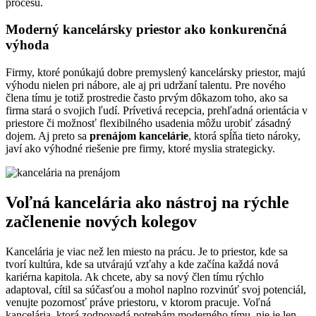
procesu.
Moderný kancelársky priestor ako konkurenčná
výhoda
Firmy, ktoré ponúkajú dobre premyslený kancelársky priestor, majú
výhodu nielen pri nábore, ale aj pri udržaní talentu. Pre nového
člena tímu je totiž prostredie často prvým dôkazom toho, ako sa
firma stará o svojich ľudí. Prívetivá recepcia, prehľadná orientácia v
priestore či možnosť flexibilného usadenia môžu urobiť zásadný
dojem. Aj preto sa
prenájom kancelárie
, ktorá spĺňa tieto nároky,
javí ako výhodné riešenie pre firmy, ktoré myslia strategicky.
Voľná kancelária ako nástroj na rýchle
začlenenie nových kolegov
Kancelária je viac než len miesto na prácu. Je to priestor, kde sa
tvorí kultúra, kde sa utvárajú vzťahy a kde začína každá nová
kariérna kapitola. Ak chcete, aby sa nový člen tímu rýchlo
adaptoval, cítil sa súčasťou a mohol naplno rozvinúť svoj potenciál,
venujte pozornosť práve priestoru, v ktorom pracuje. Voľná
kancelária, ktorá zodpovedá potrebám moderného tímu, nie je len