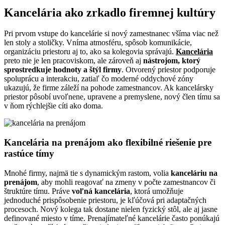
Kancelária ako zrkadlo firemnej kultúry
Pri prvom vstupe do kancelárie si nový zamestnanec všíma viac než
len stoly a stoličky. Vníma atmosféru, spôsob komunikácie,
organizáciu priestoru aj to, ako sa kolegovia správajú.
Kancelária
preto nie je len pracoviskom, ale zároveň aj
nástrojom, ktorý
sprostredkuje hodnoty a štýl firmy
. Otvorený priestor podporuje
spoluprácu a interakciu, zatiaľ čo moderné oddychové zóny
ukazujú, že firme záleží na pohode zamestnancov. Ak kancelársky
priestor pôsobí uvoľnene, upravene a premyslene, nový člen tímu sa
v ňom rýchlejšie cíti ako doma.
Kancelária na prenájom ako flexibilné riešenie pre
rastúce tímy
Mnohé firmy, najmä tie s dynamickým rastom, volia
kanceláriu na
prenájom
, aby mohli reagovať na zmeny v počte zamestnancov či
štruktúre tímu. Práve
voľná kancelária
, ktorá umožňuje
jednoduché prispôsobenie priestoru, je kľúčová pri adaptačných
procesoch. Nový kolega tak dostane nielen fyzický stôl, ale aj jasne
definované miesto v tíme. Prenajímateľné kancelárie často ponúkajú