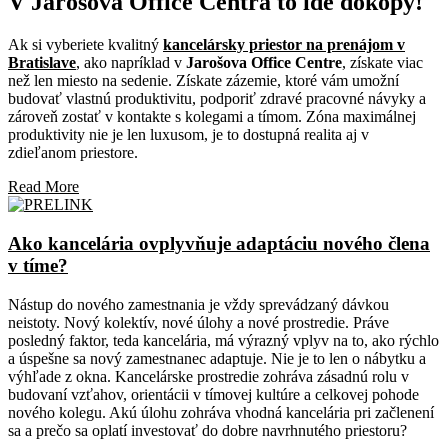
V Jarošova Office Centra to ide dokopy!
Ak si vyberiete kvalitný
kancelársky priestor na prenájom v
Bratislave
, ako napríklad v
Jarošova Office Centre
, získate viac
než len miesto na sedenie. Získate zázemie, ktoré vám umožní
budovať vlastnú produktivitu, podporiť zdravé pracovné návyky a
zároveň zostať v kontakte s kolegami a tímom. Zóna maximálnej
produktivity nie je len luxusom, je to dostupná realita aj v
zdieľanom priestore.
Read More
Ako kancelária ovplyvňuje adaptáciu nového člena
v tíme?
Nástup do nového zamestnania je vždy sprevádzaný dávkou
neistoty. Nový kolektív, nové úlohy a nové prostredie. Práve
posledný faktor, teda kancelária, má výrazný vplyv na to, ako rýchlo
a úspešne sa nový zamestnanec adaptuje. Nie je to len o nábytku a
výhľade z okna. Kancelárske prostredie zohráva zásadnú rolu v
budovaní vzťahov, orientácii v tímovej kultúre a celkovej pohode
nového kolegu. Akú úlohu zohráva vhodná kancelária pri začlenení
sa a prečo sa oplatí investovať do dobre navrhnutého priestoru?