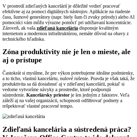
V prostredí zdieľaných kancelárií je dôležité vedieť pracovať
efektívne aj za pomoci digitálnych nástrojov. Aplikácie na riadenie
času, šumové generátory (napr. biely šum či zvuky prírody) alebo AI
pomocníci vám môžu výrazne pomôcť pri udržiavaní koncentrácie.
Zároveň, ak vaša
zdieľaná kancelária
disponuje kvalitným
internetom a modernou infraštruktúrou, nemáte dôvod na obavy z
technického hľadiska.
Zóna produktivity nie je len o mieste, ale
aj o prístupe
Častokrát si myslíme, že pre výkon potrebujeme ideálne podmienky,
a to ticho, vlastnú kanceláriu, nulové rušenie. Pravda je však taká, že
produktivita sa dá dosiahnuť aj v zdieľanej kancelárii, pokiaľ si
vedome vytvoríme návyky a prostredie, ktoré podporujú
sústredenie.
Kancelársky priestor
je len jedným z faktorov. Veľa
záleží aj na vašej organizácii, schopnosti odfiltrovať podnety a
rešpektovať vlastné pracovné tempo.
Zdieľaná kancelária a sústredená práca?