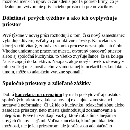
možnosť menších úprav či zariadenia podľa potrieb firmy, čo je
ideálne pre vytvorenie privítacieho prostredia pre nováčikov.
Dôležitosť prvých týždňov a ako ich ovplyvňuje
priestor
Prvé týždne v novej práci rozhodujú o tom, či si nový zamestnanec
vybuduje dôveru, vzťahy a produktívne návyky. Kancelária, v
ktorej sa cíti vítaný, zohráva v tomto procese nezastupiteľnú úlohu.
Vhodne umiestnené pracovné miesta, otvorený pracovný priestor
alebo aj spoločná kuchynka, to všetko zvyšuje šance, že sa kolega
ľahšie zapojí do kolektívu. Naopak, ak je nový človek izolovaný v
rohu veľkej miestnosti alebo v samostatnej kancelárii bez kontaktu s
tímom, môže to adaptáciu výrazne spomaliť.
Spoločné priestory a zdieľané zážitky
Dobrá
kancelária na prenájom
by mala poskytovať aj dostatok
spoločných priestorov, kde sa noví aj existujúci zamestnanci
stretávajú neformálne. Či už ide o kuchynku, relaxačnú zónu alebo
zasadacie priestory, tieto miesta zjednodušujú zoznamovanie a
integráciu. Práve tu vznikajú väzby, ktoré robia tím silnejším a
nových členov istejšími. Voľná kancelária, ktorá ponúka tieto
možnosti, nie je len priestorom, ale je súčasťou adaptačného