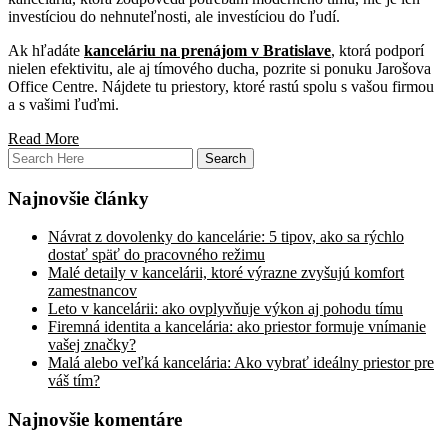
investíciou do nehnuteľnosti, ale investíciou do ľudí.
Ak hľadáte
kanceláriu na prenájom v Bratislave
, ktorá podporí
nielen efektivitu, ale aj tímového ducha, pozrite si ponuku Jarošova
Office Centre. Nájdete tu priestory, ktoré rastú spolu s vašou firmou
a s vašimi ľuďmi.
Read More
Najnovšie články
Návrat z dovolenky do kancelárie: 5 tipov, ako sa rýchlo
dostať späť do pracovného režimu
Malé detaily v kancelárii, ktoré výrazne zvyšujú komfort
zamestnancov
Leto v kancelárii: ako ovplyvňuje výkon aj pohodu tímu
Firemná identita a kancelária: ako priestor formuje vnímanie
vašej značky?
Malá alebo veľká kancelária: Ako vybrať ideálny priestor pre
váš tím?
Najnovšie komentáre