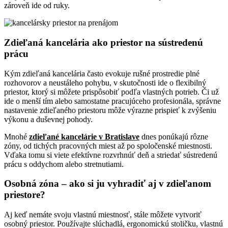
zároveň ide od ruky.
Zdieľaná kancelária ako priestor na sústredenú
prácu
Kým zdieľaná kancelária často evokuje rušné prostredie plné
rozhovorov a neustáleho pohybu, v skutočnosti ide o flexibilný
priestor, ktorý si môžete prispôsobiť podľa vlastných potrieb. Či už
ide o menší tím alebo samostatne pracujúceho profesionála, správne
nastavenie zdieľaného priestoru môže výrazne prispieť k zvýšeniu
výkonu a duševnej pohody.
Mnohé
zdieľané kancelárie v Bratislave
dnes ponúkajú rôzne
zóny, od tichých pracovných miest až po spoločenské miestnosti.
Vďaka tomu si viete efektívne rozvrhnúť deň a striedať sústredenú
prácu s oddychom alebo stretnutiami.
Osobná zóna – ako si ju vyhradiť aj v zdieľanom
priestore?
Aj keď nemáte svoju vlastnú miestnosť, stále môžete vytvoriť
osobný priestor. Používajte slúchadlá, ergonomickú stoličku, vlastnú