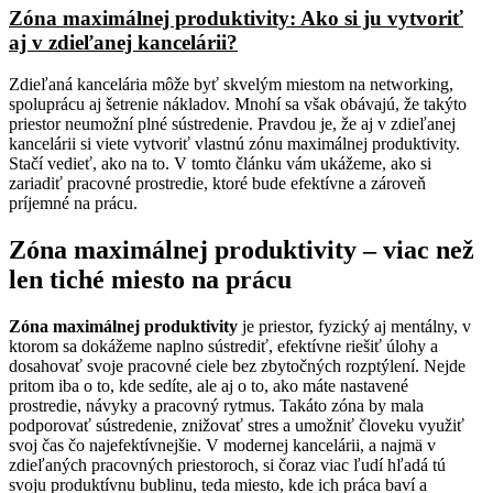
Zóna maximálnej produktivity: Ako si ju vytvoriť
aj v zdieľanej kancelárii?
Zdieľaná kancelária môže byť skvelým miestom na networking,
spoluprácu aj šetrenie nákladov. Mnohí sa však obávajú, že takýto
priestor neumožní plné sústredenie. Pravdou je, že aj v zdieľanej
kancelárii si viete vytvoriť vlastnú zónu maximálnej produktivity.
Stačí vedieť, ako na to. V tomto článku vám ukážeme, ako si
zariadiť pracovné prostredie, ktoré bude efektívne a zároveň
príjemné na prácu.
Zóna maximálnej produktivity – viac než
len tiché miesto na prácu
Zóna maximálnej produktivity
je priestor, fyzický aj mentálny, v
ktorom sa dokážeme naplno sústrediť, efektívne riešiť úlohy a
dosahovať svoje pracovné ciele bez zbytočných rozptýlení. Nejde
pritom iba o to, kde sedíte, ale aj o to, ako máte nastavené
prostredie, návyky a pracovný rytmus. Takáto zóna by mala
podporovať sústredenie, znižovať stres a umožniť človeku využiť
svoj čas čo najefektívnejšie. V modernej kancelárii, a najmä v
zdieľaných pracovných priestoroch, si čoraz viac ľudí hľadá tú
svoju produktívnu bublinu, teda miesto, kde ich práca baví a