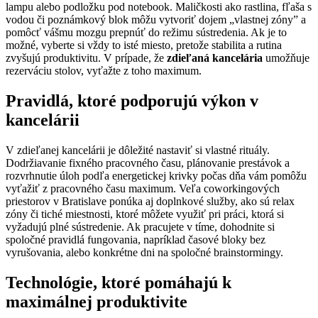
lampu alebo podložku pod notebook. Maličkosti ako rastlina, fľaša s
vodou či poznámkový blok môžu vytvoriť dojem „vlastnej zóny” a
pomôcť vášmu mozgu prepnúť do režimu sústredenia. Ak je to
možné, vyberte si vždy to isté miesto, pretože stabilita a rutina
zvyšujú produktivitu. V prípade, že
zdieľaná kancelária
umožňuje
rezerváciu stolov, vyťažte z toho maximum.
Pravidlá, ktoré podporujú výkon v
kancelárii
V zdieľanej kancelárii je dôležité nastaviť si vlastné rituály.
Dodržiavanie fixného pracovného času, plánovanie prestávok a
rozvrhnutie úloh podľa energetickej krivky počas dňa vám pomôžu
vyťažiť z pracovného času maximum. Veľa coworkingových
priestorov v Bratislave ponúka aj doplnkové služby, ako sú relax
zóny či tiché miestnosti, ktoré môžete využiť pri práci, ktorá si
vyžadujú plné sústredenie. Ak pracujete v tíme, dohodnite si
spoločné pravidlá fungovania, napríklad časové bloky bez
vyrušovania, alebo konkrétne dni na spoločné brainstormingy.
Technológie, ktoré pomáhajú k
maximálnej produktivite