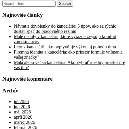
Najnovšie články
Návrat z dovolenky do kancelárie: 5 tipov, ako sa rýchlo
dostať späť do pracovného režimu
Malé detaily v kancelárii, ktoré výrazne zvyšujú komfort
zamestnancov
Leto v kancelárii: ako ovplyvňuje výkon aj pohodu tímu
Firemná identita a kancelária: ako priestor formuje vnímanie
vašej značky?
Malá alebo veľká kancelária: Ako vybrať ideálny priestor pre
váš tím?
Najnovšie komentáre
Archív
júl 2026
jún 2026
máj 2026
apríl 2026
marec 2026
február 2026