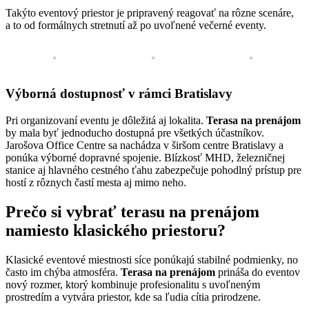
Takýto eventový priestor je pripravený reagovať na rôzne scenáre,
a to od formálnych stretnutí až po uvoľnené večerné eventy.
Výborná dostupnosť v rámci Bratislavy
Pri organizovaní eventu je dôležitá aj lokalita.
Terasa na prenájom
by mala byť jednoducho dostupná pre všetkých účastníkov.
Jarošova Office Centre sa nachádza v širšom centre Bratislavy a
ponúka výborné dopravné spojenie. Blízkosť MHD, železničnej
stanice aj hlavného cestného ťahu zabezpečuje pohodlný prístup pre
hostí z rôznych častí mesta aj mimo neho.
Prečo si vybrať terasu na prenájom
namiesto klasického priestoru?
Klasické eventové miestnosti síce ponúkajú stabilné podmienky, no
často im chýba atmosféra.
Terasa na prenájom
prináša do eventov
nový rozmer, ktorý kombinuje profesionalitu s uvoľneným
prostredím a vytvára priestor, kde sa ľudia cítia prirodzene.