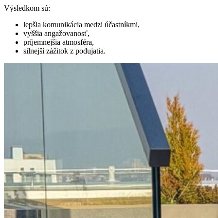
Výsledkom sú:
lepšia komunikácia medzi účastníkmi,
vyššia angažovanosť,
príjemnejšia atmosféra,
silnejší zážitok z podujatia.