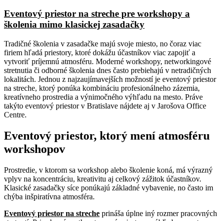
Eventový priestor na streche pre workshopy a
školenia mimo klasickej zasadačky
Tradičné školenia v zasadačke majú svoje miesto, no čoraz viac
firiem hľadá priestory, ktoré dokážu účastníkov viac zapojiť a
vytvoriť príjemnú atmosféru. Moderné workshopy, networkingové
stretnutia či odborné školenia dnes často prebiehajú v netradičných
lokalitách. Jednou z najzaujímavejších možností je eventový priestor
na streche, ktorý ponúka kombináciu profesionálneho zázemia,
kreatívneho prostredia a výnimočného výhľadu na mesto. Práve
takýto eventový priestor v Bratislave nájdete aj v Jarošova Office
Centre.
Eventový priestor, ktorý mení atmosféru
workshopov
Prostredie, v ktorom sa workshop alebo školenie koná, má výrazný
vplyv na koncentráciu, kreativitu aj celkový zážitok účastníkov.
Klasické zasadačky síce ponúkajú základné vybavenie, no často im
chýba inšpiratívna atmosféra.
Eventový priestor na streche
prináša úplne iný rozmer pracovných