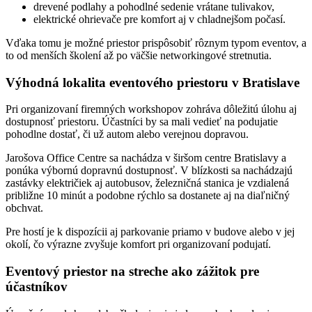
drevené podlahy a pohodlné sedenie vrátane tulivakov,
elektrické ohrievače pre komfort aj v chladnejšom počasí.
Vďaka tomu je možné priestor prispôsobiť rôznym typom eventov, a
to od menších školení až po väčšie networkingové stretnutia.
Výhodná lokalita eventového priestoru v Bratislave
Pri organizovaní firemných workshopov zohráva dôležitú úlohu aj
dostupnosť priestoru. Účastníci by sa mali vedieť na podujatie
pohodlne dostať, či už autom alebo verejnou dopravou.
Jarošova Office Centre sa nachádza v širšom centre Bratislavy a
ponúka výbornú dopravnú dostupnosť. V blízkosti sa nachádzajú
zastávky električiek aj autobusov, železničná stanica je vzdialená
približne 10 minút a podobne rýchlo sa dostanete aj na diaľničný
obchvat.
Pre hostí je k dispozícii aj parkovanie priamo v budove alebo v jej
okolí, čo výrazne zvyšuje komfort pri organizovaní podujatí.
Eventový priestor na streche ako zážitok pre
účastníkov