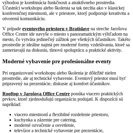
výhodou je kombinácia funkčnosti a atraktívneho prostredia.
Účastníci workshopu alebo školenia sa tak necítia ako v klasickej
konferenčnej miestnosti, ale v priestore, ktorý podporuje kreativitu a
otvorenú komunikáciu.
V prípade
eventového priestoru v Bratislave
na streche Jarošova
Office Centre ide navyše o miesto s panoramatickým výhľadom na
mesto, čo vytvára jedinečný zážitok pre všetkých účastníkov. Takéto
prostredie je ideálne najmä pre moderné formy vzdelávania, ktoré sa
zameriavajú na diskusiu, tímovú spoluprácu a praktické aktivity.
Moderné vybavenie pre profesionálne eventy
Pri organizovaní workshopu alebo školenia je dôležité nielen
prostredie, ale aj technické vybavenie. Eventový priestor musí byť
pripravený na prezentácie, diskusie aj komfort účastníkov.
Rooftop v Jarošova Office Centre
ponúka viacero praktických
prvkov, ktoré zjednodušujú organizáciu podujatí. K dispozícii sú
napríklad:
viacero miestností a flexibilné rozdelenie priestoru,
kuchynka a zázemie pre catering,
moderné ozvučenie a osvetlenie,
televízor a technické vybavenie pre prezentácie,