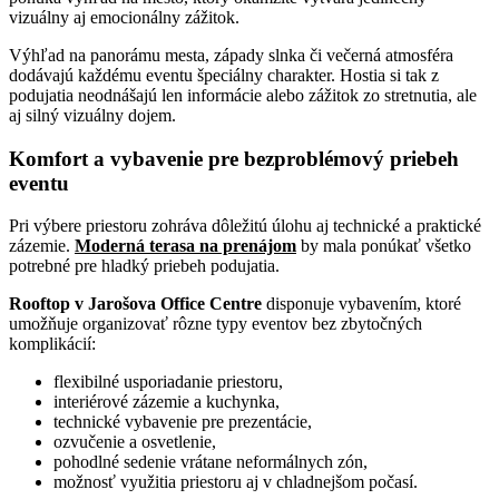
vizuálny aj emocionálny zážitok.
Výhľad na panorámu mesta, západy slnka či večerná atmosféra
dodávajú každému eventu špeciálny charakter. Hostia si tak z
podujatia neodnášajú len informácie alebo zážitok zo stretnutia, ale
aj silný vizuálny dojem.
Komfort a vybavenie pre bezproblémový priebeh
eventu
Pri výbere priestoru zohráva dôležitú úlohu aj technické a praktické
zázemie.
Moderná terasa na prenájom
by mala ponúkať všetko
potrebné pre hladký priebeh podujatia.
Rooftop v Jarošova Office Centre
disponuje vybavením, ktoré
umožňuje organizovať rôzne typy eventov bez zbytočných
komplikácií:
flexibilné usporiadanie priestoru,
interiérové zázemie a kuchynka,
technické vybavenie pre prezentácie,
ozvučenie a osvetlenie,
pohodlné sedenie vrátane neformálnych zón,
možnosť využitia priestoru aj v chladnejšom počasí.