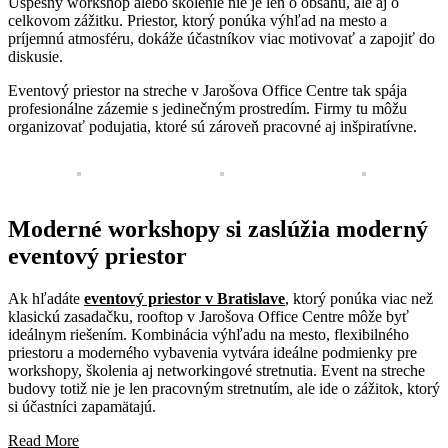
Úspešný workshop alebo školenie nie je len o obsahu, ale aj o
celkovom zážitku. Priestor, ktorý ponúka výhľad na mesto a
príjemnú atmosféru, dokáže účastníkov viac motivovať a zapojiť do
diskusie.
Eventový priestor na streche v Jarošova Office Centre tak spája
profesionálne zázemie s jedinečným prostredím. Firmy tu môžu
organizovať podujatia, ktoré sú zároveň pracovné aj inšpiratívne.
Moderné workshopy si zaslúžia moderný
eventový priestor
Ak hľadáte
eventový priestor v Bratislave
, ktorý ponúka viac než
klasickú zasadačku, rooftop v Jarošova Office Centre môže byť
ideálnym riešením. Kombinácia výhľadu na mesto, flexibilného
priestoru a moderného vybavenia vytvára ideálne podmienky pre
workshopy, školenia aj networkingové stretnutia. Event na streche
budovy totiž nie je len pracovným stretnutím, ale ide o zážitok, ktorý
si účastníci zapamätajú.
Read More