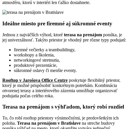
atmosféru, ktorú v interiéri len ťažko dosiahnete.
Ideálne miesto pre firemné aj súkromné eventy
Jednou z najväčších výhod, ktoré
terasa na prenájom
ponúka, je
jej univerzálnosť. Takýto priestor je vhodný pre rôzne typy podujatí:
firemné večierky a teambuildingy,
workshopy a školenia,
networkingové stretnutia,
produktové prezentácie,
súkromné oslavy či menšie eventy.
Rooftop v Jarošova Office Centre
poskytuje flexibilný priestor,
ktorý je možné prispôsobiť konkrétnym potrebám. Kombinácia
otvorenej terasy a interiérového zázemia umožňuje organizovať
podujatia počas celého roka.
Terasa na prenájom s výhľadom, ktorý robí rozdiel
To, čo robí rooftop priestory výnimočnými, je predovšetkým ich
poloha.
Terasa na prenájom v Bratislave
na streche budovy
ponúka výhľad na mesto, ktorý okamžite vytvára jedinečný