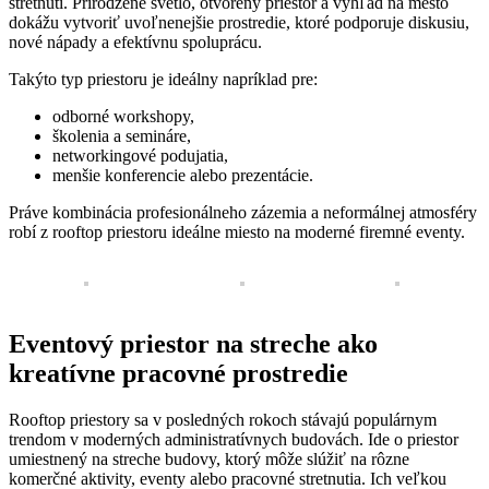
stretnutí. Prirodzené svetlo, otvorený priestor a výhľad na mesto
dokážu vytvoriť uvoľnenejšie prostredie, ktoré podporuje diskusiu,
nové nápady a efektívnu spoluprácu.
Takýto typ priestoru je ideálny napríklad pre:
odborné workshopy,
školenia a semináre,
networkingové podujatia,
menšie konferencie alebo prezentácie.
Práve kombinácia profesionálneho zázemia a neformálnej atmosféry
robí z rooftop priestoru ideálne miesto na moderné firemné eventy.
Eventový priestor na streche ako
kreatívne pracovné prostredie
Rooftop priestory sa v posledných rokoch stávajú populárnym
trendom v moderných administratívnych budovách. Ide o priestor
umiestnený na streche budovy, ktorý môže slúžiť na rôzne
komerčné aktivity, eventy alebo pracovné stretnutia. Ich veľkou