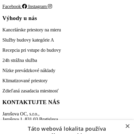
Facebook
Instagram
Výhody u nás
Kancelárske priestory na mieru
Služby budovy kategórie A
Recepcia pri vstupe do budovy
24h strážna služba
Nízke prevádzkové náklady
Klimatizované priestory
Zdieľaná zasadacia miestnosť
KONTAKTUJTE NÁS
Jarošova OC, s.r.o.,
Jarošova 1, 831 03 Bratislava
×
Táto webová lokalita používa
Recepcia:
+421 911 864 009