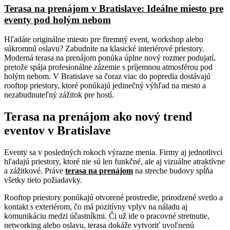
Terasa na prenájom v Bratislave: Ideálne miesto pre
eventy pod holým nebom
Hľadáte originálne miesto pre firemný event, workshop alebo
súkromnú oslavu? Zabudnite na klasické interiérové priestory.
Moderná terasa na prenájom ponúka úplne nový rozmer podujatí,
pretože spája profesionálne zázemie s príjemnou atmosférou pod
holým nebom. V Bratislave sa čoraz viac do popredia dostávajú
rooftop priestory, ktoré ponúkajú jedinečný výhľad na mesto a
nezabudnuteľný zážitok pre hostí.
Terasa na prenájom ako nový trend
eventov v Bratislave
Eventy sa v posledných rokoch výrazne menia. Firmy aj jednotlivci
hľadajú priestory, ktoré nie sú len funkčné, ale aj vizuálne atraktívne
a zážitkové. Práve
terasa na prenájom
na streche budovy spĺňa
všetky tieto požiadavky.
Rooftop priestory ponúkajú otvorené prostredie, prirodzené svetlo a
kontakt s exteriérom, čo má pozitívny vplyv na náladu aj
komunikáciu medzi účastníkmi. Či už ide o pracovné stretnutie,
networking alebo oslavu, terasa dokáže vytvoriť uvoľnenú