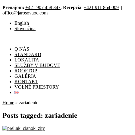
Prenájom:
+421 907 458 347
,
Recepcia
:
+421 911 864 009
|
office@jarosovaoc.com
English
Slovenčina
O NÁS
ŠTANDARD
LOKALITA
SLUŽBY V BUDOVE
ROOFTOP
GALÉRIA
KONTAKT
VOĽNÉ PRIESTORY
Home
»
zariadenie
Posts tagged: zariadenie