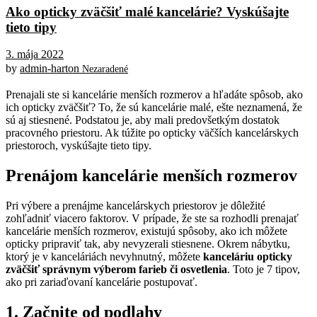
Ako opticky zväčšiť malé kancelárie? Vyskúšajte
tieto tipy
3. mája 2022
by
admin-harton
Nezaradené
Prenajali ste si kancelárie menších rozmerov a hľadáte spôsob, ako
ich opticky zväčšiť? To, že sú kancelárie malé, ešte neznamená, že
sú aj stiesnené. Podstatou je, aby mali predovšetkým dostatok
pracovného priestoru. Ak túžite po opticky väčších kancelárskych
priestoroch, vyskúšajte tieto tipy.
Prenájom kancelárie menších rozmerov
Pri výbere a prenájme kancelárskych priestorov je dôležité
zohľadniť viacero faktorov. V prípade, že ste sa rozhodli prenajať
kancelárie menších rozmerov, existujú spôsoby, ako ich môžete
opticky pripraviť tak, aby nevyzerali stiesnene. Okrem nábytku,
ktorý je v kanceláriách nevyhnutný, môžete
kanceláriu opticky
zväčšiť správnym výberom farieb či osvetlenia
. Toto je 7 tipov,
ako pri zariaďovaní kancelárie postupovať.
1. Začnite od podlahy