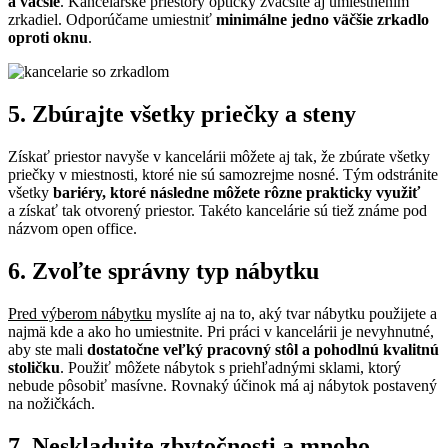
a väčšie
. Kancelárske priestory opticky zväčšite aj umiestnením
zrkadiel. Odporúčame umiestniť
minimálne jedno väčšie zrkadlo
oproti oknu
.
5. Zbúrajte všetky priečky a steny
Získať priestor navyše v kancelárii môžete aj tak, že zbúrate všetky
priečky v miestnosti, ktoré nie sú samozrejme nosné. Tým odstránite
všetky
bariéry, ktoré následne môžete rôzne prakticky využiť
a získať tak otvorený priestor. Takéto kancelárie sú tiež známe pod
názvom open office.
6. Zvoľte správny typ nábytku
Pred výberom nábytku
myslíte aj na to, aký tvar nábytku použijete a
najmä kde a ako ho umiestnite. Pri práci v kancelárii je nevyhnutné,
aby ste mali
dostatočne veľký pracovný stôl a pohodlnú kvalitnú
stoličku
. Použiť môžete nábytok s priehľadnými sklami, ktorý
nebude pôsobiť masívne. Rovnaký účinok má aj nábytok postavený
na nožičkách.
7. Neskladujte zbytočnosti a mnoho