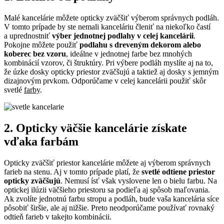
Malé kancelárie môžete opticky zväčšiť výberom správnych podláh.
V tomto prípade by ste nemali kanceláriu členiť na niekoľko častí
a uprednostniť
výber jednotnej podlahy v celej kancelárii
.
Pokojne môžete použiť
podlahu s dreveným dekorom alebo
koberec bez vzoru
, ideálne v jednotnej farbe bez mnohých
kombinácií vzorov, či štruktúry. Pri výbere podláh myslíte aj na to,
že úzke dosky opticky priestor zväčšujú a taktiež aj dosky s jemným
dizajnovým prvkom. Odporúčame v celej kancelárii použiť skôr
svetlé
farby
.
2. Opticky väčšie kancelárie získate
vďaka farbám
Opticky zväčšiť priestor kancelárie môžete aj výberom správnych
farieb na stenu. Aj v tomto prípade platí, že
svetlé odtiene priestor
opticky zväčšujú
. Nemusí ísť však vyslovene len o bielu farbu. Na
optickej ilúzii väčšieho priestoru sa podieľa aj spôsob maľovania.
Ak zvolíte jednotnú farbu stropu a podláh, bude vaša kancelária síce
pôsobiť širšie, ale aj nižšie. Preto neodporúčame používať rovnaký
odtieň farieb v takejto kombinácii.