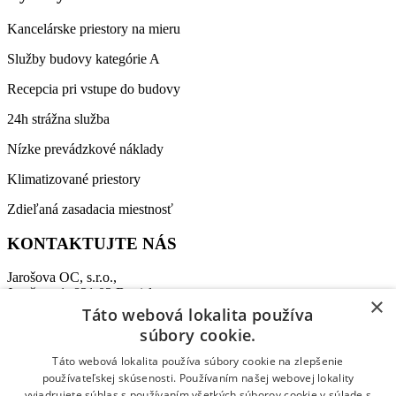
Kancelárske priestory na mieru
Služby budovy kategórie A
Recepcia pri vstupe do budovy
24h strážna služba
Nízke prevádzkové náklady
Klimatizované priestory
Zdieľaná zasadacia miestnosť
KONTAKTUJTE NÁS
Jarošova OC, s.r.o.,
Jarošova 1, 831 03 Bratislava
×
Táto webová lokalita používa
Recepcia:
+421 911 864 009
súbory cookie.
Tel:
+421 907 458 347
E-mail:
office@jarosovaoc.com
Táto webová lokalita používa súbory cookie na zlepšenie
používateľskej skúsenosti. Používaním našej webovej lokality
vyjadrujete súhlas s používaním všetkých súborov cookie v súlade s