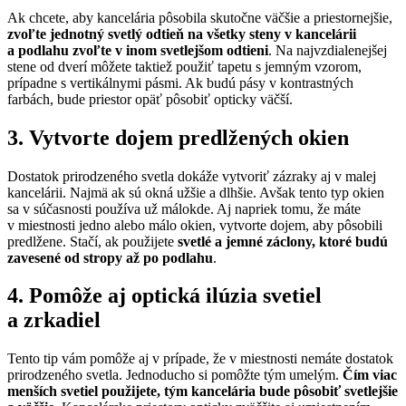
Ak chcete, aby kancelária pôsobila skutočne väčšie a priestornejšie,
zvoľte jednotný svetlý odtieň na všetky steny v kancelárii
a podlahu zvoľte v inom svetlejšom odtieni
. Na najvzdialenejšej
stene od dverí môžete taktiež použiť tapetu s jemným vzorom,
prípadne s vertikálnymi pásmi. Ak budú pásy v kontrastných
farbách, bude priestor opäť pôsobiť opticky väčší.
3. Vytvorte dojem predlžených okien
Dostatok prirodzeného svetla dokáže vytvoriť zázraky aj v malej
kancelárii. Najmä ak sú okná užšie a dlhšie. Avšak tento typ okien
sa v súčasnosti používa už málokde. Aj napriek tomu, že máte
v miestnosti jedno alebo málo okien, vytvorte dojem, aby pôsobili
predlžene. Stačí, ak použijete
svetlé a jemné záclony, ktoré budú
zavesené od stropy až po podlahu
.
4. Pomôže aj optická ilúzia svetiel
a zrkadiel
Tento tip vám pomôže aj v prípade, že v miestnosti nemáte dostatok
prirodzeného svetla. Jednoducho si pomôžte tým umelým.
Čím viac
menších svetiel použijete, tým kancelária bude pôsobiť svetlejšie