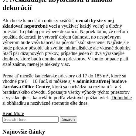
dekorácií
Ak chcete kanceláriu opticky zväčšiť,
nemali by ste v nej
skladovať nepotrebné veci
a využívať každý voľný a úložný
priestor. To platí aj pri výbere dekorácií. Napriek tomu, že cieľom
použitia dekorácií je vytvoriť dojem útulnosti, no nesprávnym
výberom bude vaša kancelária pôsobiť skôr stiesnene. Najčistejšie
bude priestor pôsobiť ak zvolíte minimalistické ale vkusné doplnky.
Stačí pár dizajnových prvkov, prípadne jeden či dva výraznejšie
doplnky, ktoré budú dominantou priestorov. V tomto prípade platí
staré známe, menej je niekedy viac.
2
Prenajať menšie kancelárske priestory
od 17 do 185 m
, ktoré sú
vhodné pre 8 – 16 ľudí, si môžete aj
v administratívnej budove
Jarošova Office Centre
, ktorá sa nachádza na rozhraní 2. a 3.
bratislavského obvodu. Spoznajte všetky výhody týchto priestorov
a vyskladajte si kanceláriu podľa vlastných požiadaviek.
Dohodnite
si obhliadku
a nezáväzné stretnutie ešte dnes.
Read More
Najnovšie články