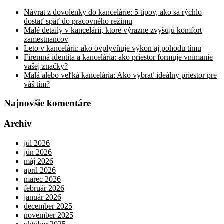
Návrat z dovolenky do kancelárie: 5 tipov, ako sa rýchlo
dostať späť do pracovného režimu
Malé detaily v kancelárii, ktoré výrazne zvyšujú komfort
zamestnancov
Leto v kancelárii: ako ovplyvňuje výkon aj pohodu tímu
Firemná identita a kancelária: ako priestor formuje vnímanie
vašej značky?
Malá alebo veľká kancelária: Ako vybrať ideálny priestor pre
váš tím?
Najnovšie komentáre
Archív
júl 2026
jún 2026
máj 2026
apríl 2026
marec 2026
február 2026
január 2026
december 2025
november 2025