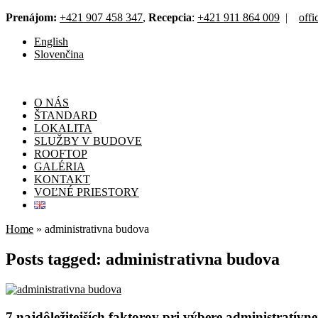
Prenájom:
+421 907 458 347
,
Recepcia
:
+421 911 864 009
|
off
English
Slovenčina
O NÁS
ŠTANDARD
LOKALITA
SLUŽBY V BUDOVE
ROOFTOP
GALÉRIA
KONTAKT
VOĽNÉ PRIESTORY
Home
»
administrativna budova
Posts tagged: administrativna budova
7 najdôležitejších faktorov pri výbere administratívn