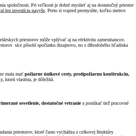
spoločnosti. Pri veľkosti je dobré myslieť aj na dostatočný priestor
al len investíciu navyše
. Preto si vopred premyslite, koľko metrov
elárskych priestorov môže vplývať aj na efektivitu zamestnancov.
iestorov síce pôsobí spočiatku dizajnovo, no z dlhodobého hľadiska
údze mala mať
požiarne únikové cesty, protipožiarnu konštrukciu,
 ktorú vlastnia, je dôležitá.
imerané osvetlenie, dostatočné vetranie
a ponúkať tiež pracovné
adania priestorov, ktoré často vychádza z celkovej štruktúry