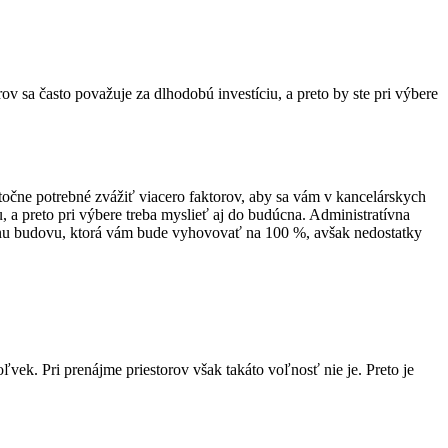
v sa často považuje za dlhodobú investíciu, a preto by ste pri výbere
točne potrebné zvážiť viacero faktorov, aby sa vám v kancelárskych
 a preto pri výbere treba myslieť aj do budúcna. Administratívna
atívnu budovu, ktorá vám bude vyhovovať na 100 %, avšak nedostatky
vek. Pri prenájme priestorov však takáto voľnosť nie je. Preto je