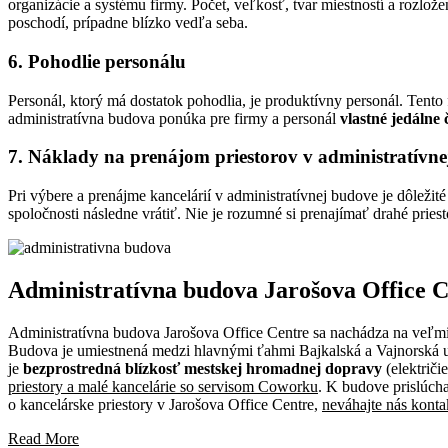
organizácie a systému firmy. Počet, veľkosť, tvar miestností a rozlo
poschodí, prípadne blízko vedľa seba.
6. Pohodlie personálu
Personál, ktorý má dostatok pohodlia, je produktívny personál. Tento
administratívna budova ponúka pre firmy a personál
vlastné jedálne
7. Náklady na prenájom priestorov v administratívn
Pri výbere a prenájme kancelárií v administratívnej budove je dôležité
spoločnosti následne vrátiť. Nie je rozumné si prenajímať drahé priest
Administratívna budova Jarošova Office C
Administratívna budova Jarošova Office Centre sa nachádza na veľmi
Budova je umiestnená medzi hlavnými ťahmi Bajkalská a Vajnorská ul
je
bezprostredná blízkosť mestskej hromadnej dopravy
(električi
priestory a malé kancelárie so servisom Coworku
. K budove prislúch
o kancelárske priestory v Jarošova Office Centre,
neváhajte nás kont
Read More