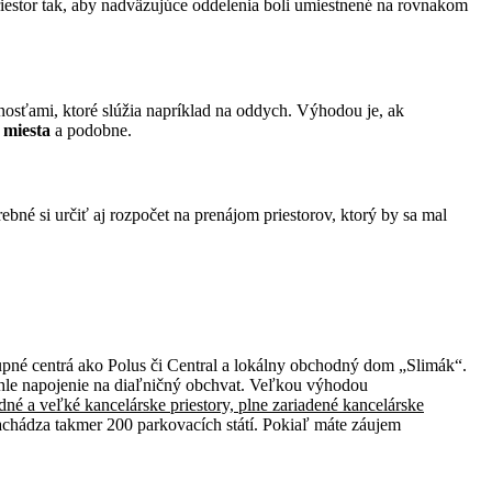
priestor tak, aby nadväzujúce oddelenia boli umiestnené na rovnakom
tnosťami, ktoré slúžia napríklad na oddych. Výhodou je, ak
 miesta
a podobne.
rebné si určiť aj rozpočet na prenájom priestorov, ktorý by sa mal
upné centrá ako Polus či Central a lokálny obchodný dom „Slimák“.
chle napojenie na diaľničný obchvat. Veľkou výhodou
edné a veľké kancelárske priestory, plne zariadené kancelárske
chádza takmer 200 parkovacích státí. Pokiaľ máte záujem