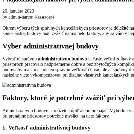
20. januára 2023
by
admin-harton
Nezaradené
Okrem výberu tých správnych kancelárskych priestorov je dôležité náj
kancelárskej budovy mali zvážiť najmä tieto faktory, aby sa vám v ne
Výber administratívnej budovy
Vybrať tú správnu
administratívnu budovu
je často veľmi zdĺhavý a
priestoroch pracovalo nadpriemerne dobre a bez zbytočných komplikáci
budova by mala mať nielen správnu veľkosť či tvar, ale aj správny d
následne viete vykompenzovať pri dizajne vlastných kancelárskych pr
Faktory, ktoré je potrebné zvážiť pri výb
Administratívnu budovu si môžete kúpiť alebo prenajať. Výhodou vlast
pri prenájme priestorov potrebné myslieť na tieto faktory.
1. Veľkosť administratívnej budovy