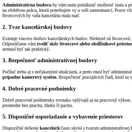
Administratívna budova
by vám mala ponúknuť možnosť rastu a prená
na efektívnu prácu, ktorú potrebujete vy a vaši zamestnanci. Pozor v
štvorcových by vaša kancelária mala mať.
2. Tvar kancelárskej budovy
Existuje viacero druhov kancelárskych budov. Niektoré sú štvorcové, 
Odporúčame vám
zvoliť skôr štvorcové alebo obdĺžnikové priesto
nemusí byť tak praktický.
3. Bezpečnosť administratívnej budovy
Počítať treba aj s nečakanými situáciami, a preto musí byť adminis
prípadne kamerový systém
. Bezpečnosť pracujúcich ľudí, ktorí sa 
4. Dobré pracovné podmienky
Dobré pracovné podmienky rovnako vplývajú aj na pracovný výkon.
prostredie bez prachu, hluku či pachu.
5. Dispozičné usporiadanie a vybavenie priestorov
Dispozičné riešenie
kancelárií
často súvisí s tvarom administratívnej