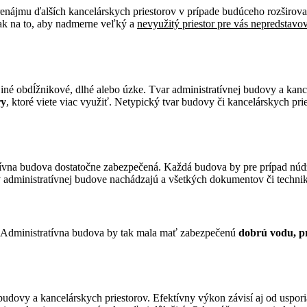
jmu ďalších kancelárskych priestorov v prípade budúceho rozširovania 
šak na to, aby nadmerne veľký a
nevyužitý priestor pre vás nepredstavov
iné obdĺžnikové, dlhé alebo úzke. Tvar administratívnej budovy a kanc
ry
, ktoré viete viac využiť. Netypický tvar budovy či kancelárskych pr
tratívna budova dostatočne zabezpečená. Každá budova by pre prípad n
v administratívnej budove nachádzajú a všetkých dokumentov či techniky,
 Administratívna budova by tak mala mať zabezpečenú
dobrú vodu, pr
 budovy a kancelárskych priestorov. Efektívny výkon závisí aj od uspori