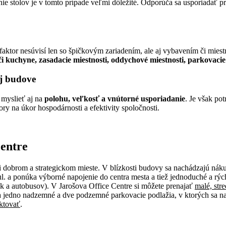
ženie stolov je v tomto prípade veľmi dôležité. Odporúča sa usporiadať 
 faktor nesúvisí len so špičkovým zariadením, ale aj vybavením či mies
 či kuchyne, zasadacie miestnosti, oddychové miestnosti, parkovacie
ej budove
 myslieť aj na
polohu, veľkosť a vnútorné usporiadanie
. Je však pot
ory na úkor hospodárnosti a efektivity spoločnosti.
entre
 dobrom a strategickom mieste. V blízkosti budovy sa nachádzajú nák
. a ponúka výborné napojenie do centra mesta a tiež jednoduché a rý
ek a autobusov). V Jarošova Office Centre si môžete prenajať
malé, str
a jedno nadzemné a dve podzemné parkovacie podlažia, v ktorých sa na
aktovať
.