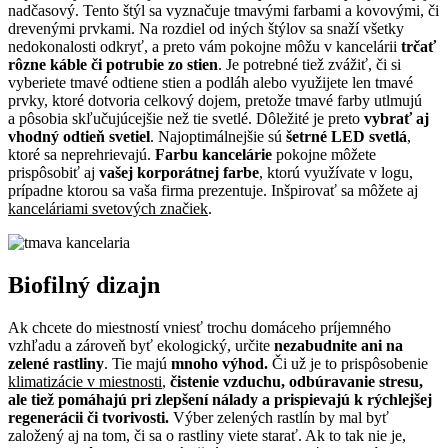
nadčasový. Tento štýl sa vyznačuje tmavými farbami a kovovými, či
drevenými prvkami. Na rozdiel od iných štýlov sa snaží všetky
nedokonalosti odkryť, a preto vám pokojne môžu v kancelárii
trčať
rôzne káble či
potrubie zo stien
. Je potrebné tiež zvážiť, či si
vyberiete tmavé odtiene stien a podláh alebo využijete len tmavé
prvky, ktoré dotvoria celkový dojem, pretože tmavé farby utlmujú
a pôsobia skľučujúcejšie než tie svetlé. Dôležité je preto
vybrať aj
vhodný odtieň svetiel
. Najoptimálnejšie sú
šetrné LED svetlá
,
ktoré sa neprehrievajú.
Farbu kancelárie
pokojne môžete
prispôsobiť aj
vašej korporátnej farbe
, ktorú využívate v logu,
prípadne ktorou sa vaša firma prezentuje. Inšpirovať sa môžete aj
kanceláriami svetových značiek
.
Biofilný dizajn
Ak chcete do miestností vniesť trochu domáceho príjemného
vzhľadu a zároveň byť ekologický, určite
nezabudnite ani na
zelené rastliny
. Tie majú
mnoho výhod.
Či už je to prispôsobenie
klimatizácie v miestnosti
,
čistenie vzduchu, odbúravanie stresu,
ale tiež pomáhajú pri zlepšení nálady a prispievajú k rýchlejšej
regenerácii či tvorivosti.
Výber zelených rastlín by mal byť
založený aj na tom, či sa o rastliny viete starať. Ak to tak nie je,