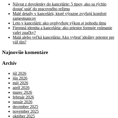
Návrat z dovolenky do kancelárie: 5 tipov, ako sa rýchlo
dostať späť do pracovného režimu
Malé detaily v kancelárii, ktoré výrazne zvyšujú komfort
zamestnancov
Leto v kancelárii: ako ovplyvňuje výkon aj pohodu tímu
Firemná identita a kancelária: ako priestor formuje vnímanie
vašej značky?
Malá alebo veľká kancelária: Ako vybrať ideálny priestor pre
váš tím?
Najnovšie komentáre
Archív
júl 2026
jún 2026
máj 2026
apríl 2026
marec 2026
február 2026
január 2026
december 2025
november 2025
október 2025