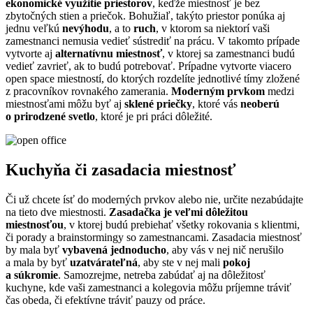
ekonomické využitie priestorov
, keďže miestnosť je bez
zbytočných stien a priečok. Bohužiaľ, takýto priestor ponúka aj
jednu veľkú
nevýhodu
, a to
ruch
, v ktorom sa niektorí vaši
zamestnanci nemusia vedieť sústrediť na prácu. V takomto prípade
vytvorte aj
alternatívnu miestnosť
, v ktorej sa zamestnanci budú
vedieť zavrieť, ak to budú potrebovať. Prípadne vytvorte viacero
open space miestností, do ktorých rozdelíte jednotlivé tímy zložené
z pracovníkov rovnakého zamerania.
Moderným prvkom
medzi
miestnosťami môžu byť aj
sklené priečky
, ktoré vás
neoberú
o prirodzené svetlo
, ktoré je pri práci dôležité.
Kuchyňa či zasadacia miestnosť
Či už chcete ísť do moderných prvkov alebo nie, určite nezabúdajte
na tieto dve miestnosti.
Zasadačka je veľmi dôležitou
miestnosťou
, v ktorej budú prebiehať všetky rokovania s klientmi,
či porady a brainstormingy so zamestnancami. Zasadacia miestnosť
by mala byť
vybavená jednoducho
, aby vás v nej nič nerušilo
a mala by byť
uzatvárateľná
, aby ste v nej mali
pokoj
a súkromie
. Samozrejme, netreba zabúdať aj na dôležitosť
kuchyne, kde vaši zamestnanci a kolegovia môžu príjemne tráviť
čas obeda, či efektívne tráviť pauzy od práce.