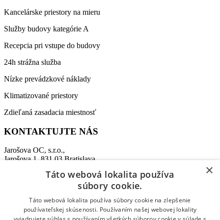
Kancelárske priestory na mieru
Služby budovy kategórie A
Recepcia pri vstupe do budovy
24h strážna služba
Nízke prevádzkové náklady
Klimatizované priestory
Zdieľaná zasadacia miestnosť
KONTAKTUJTE NÁS
Jarošova OC, s.r.o.,
Jarošova 1, 831 03 Bratislava
×
Táto webová lokalita používa
Recepcia:
+421 911 864 009
súbory cookie.
Tel:
+421 907 458 347
E-mail:
office@jarosovaoc.com
Táto webová lokalita používa súbory cookie na zlepšenie
používateľskej skúsenosti. Používaním našej webovej lokality
vyjadrujete súhlas s používaním všetkých súborov cookie v súlade s
© 2026 Jarošova Office Centre. All rights reserved.