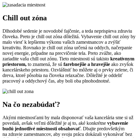
Chill out zóna
Dlhodobé sedenie je novodobé fajčenie, a teda neprispieva zdraviu
človeka. Preto je chill out zóna dôležitá. Vybavenie chill out zóny by
malo viesť k lepšiemu výkonu vašich zamestnancov a zvýšiť
kreativitu. Rovnako je chill out zóna určená na oddych, načerpanie
novej energie, prípadne na precvičenie tela. Preto zvážte, ako
zariadite vašu chill out zónu. Tieto miestnosti sú takisto
kreatívnym
priestorom,
to znamená, že sú
farebnejšie a hravejšie
ako zvyšok
kancelárskeho priestoru. Ozvláštniť ho môžete aj o prvky zelene, či
dreva, ktoré pôsobia na človeka relaxačne. Dôležité je oddeliť
pracovný a oddychový čas, aby boli oba plnohodnotné.
Na čo nezabúdať?
Akými miestnosťami by mala disponovať vaša kancelária sme si už
povedali, avšak veľmi dôležité je aj to, aké konkrétne
vybavenie
budú jednotlivé miestnosti obsahovať
. Dbajte predovšetkým
na zdravie zamestnancov, aby svoju prácu dokázali vykonávať bez