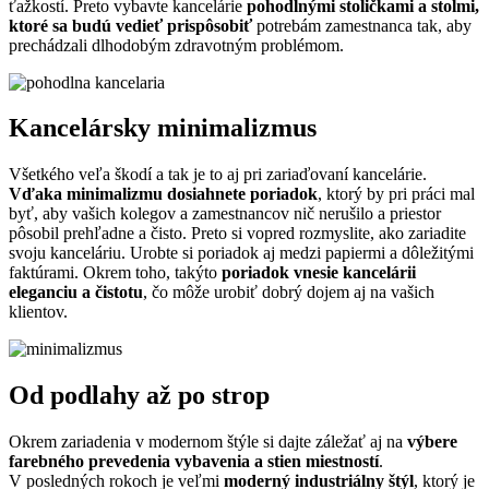
ťažkostí. Preto vybavte kancelárie
pohodlnými stoličkami a stolmi,
ktoré sa budú vedieť prispôsobiť
potrebám zamestnanca tak, aby
prechádzali dlhodobým zdravotným problémom.
Kancelársky minimalizmus
Všetkého veľa škodí a tak je to aj pri zariaďovaní kancelárie.
Vďaka minimalizmu dosiahnete poriadok
, ktorý by pri práci mal
byť, aby vašich kolegov a zamestnancov nič nerušilo a priestor
pôsobil prehľadne a čisto. Preto si vopred rozmyslite, ako zariadite
svoju kanceláriu. Urobte si poriadok aj medzi papiermi a dôležitými
faktúrami. Okrem toho, takýto
poriadok vnesie kancelárii
eleganciu a čistotu
, čo môže urobiť dobrý dojem aj na vašich
klientov.
Od podlahy až po strop
Okrem zariadenia v modernom štýle si dajte záležať aj na
výbere
farebného prevedenia vybavenia a stien miestností
.
V posledných rokoch je veľmi
moderný industriálny štýl
, ktorý je