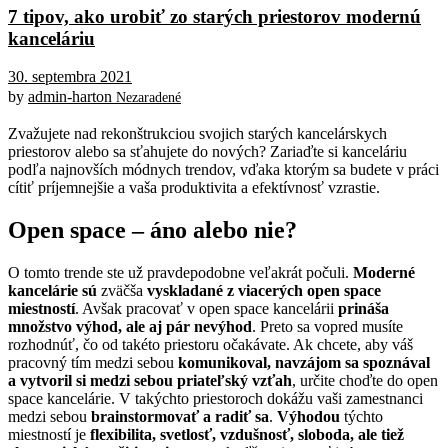
7 tipov, ako urobiť zo starých priestorov modernú
kanceláriu
30. septembra 2021
by
admin-harton
Nezaradené
Zvažujete nad rekonštrukciou svojich starých kancelárskych
priestorov alebo sa sťahujete do nových? Zariaďte si kanceláriu
podľa najnovších módnych trendov, vďaka ktorým sa budete v práci
cítiť príjemnejšie a vaša produktivita a efektívnosť vzrastie.
Open space – áno alebo nie?
O tomto trende ste už pravdepodobne veľakrát počuli.
Moderné
kancelárie sú
zväčša
vyskladané
z viacerých open space
miestností
. Avšak pracovať v open space kancelárii
prináša
množstvo výhod, ale aj pár nevýhod
. Preto sa vopred musíte
rozhodnúť, čo od takéto priestoru očakávate. Ak chcete, aby váš
pracovný tím medzi sebou
komunikoval, navzájom sa spoznával
a vytvoril si medzi sebou priateľský vzťah
, určite choďte do open
space kancelárie. V takýchto priestoroch dokážu vaši zamestnanci
medzi sebou
brainstormovať a radiť sa
.
Výhodou
týchto
miestností je
flexibilita, svetlosť, vzdušnosť, sloboda, ale tiež