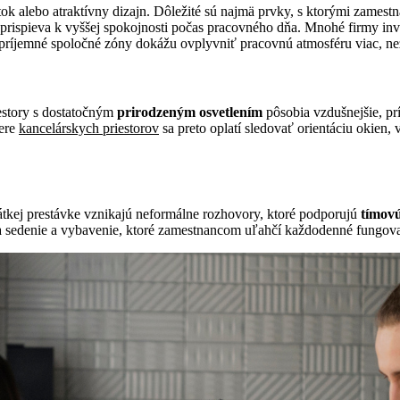
k alebo atraktívny dizajn. Dôležité sú najmä prvky, s ktorými zamest
 prispieva k vyššej spokojnosti počas pracovného dňa. Mnohé firmy inv
či príjemné spoločné zóny dokážu ovplyvniť pracovnú atmosféru viac, n
iestory s dostatočným
prirodzeným osvetlením
pôsobia vzdušnejšie, p
bere
kancelárskych priestorov
sa preto oplatí sledovať orientáciu okien, 
rátkej prestávke vznikajú neformálne rozhovory, ktoré podporujú
tímov
 na sedenie a vybavenie, ktoré zamestnancom uľahčí každodenné fungov