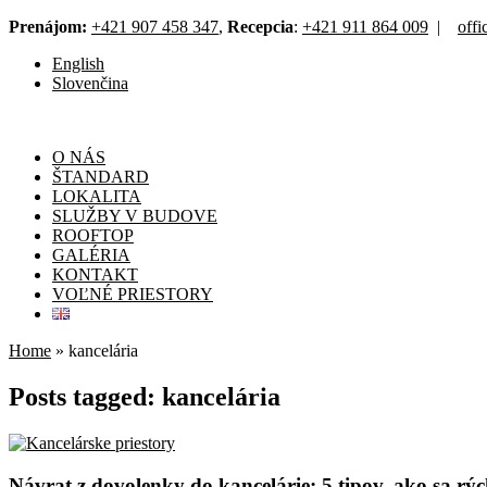
Prenájom:
+421 907 458 347
,
Recepcia
:
+421 911 864 009
|
off
English
Slovenčina
O NÁS
ŠTANDARD
LOKALITA
SLUŽBY V BUDOVE
ROOFTOP
GALÉRIA
KONTAKT
VOĽNÉ PRIESTORY
Home
»
kancelária
Posts tagged: kancelária
Návrat z dovolenky do kancelárie: 5 tipov, ako sa r