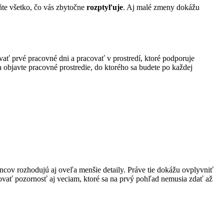
áňte všetko, čo vás zbytočne
rozptyľuje
. Aj malé zmeny dokážu
ať prvé pracovné dni a pracovať v prostredí, ktoré podporuje
 objavte pracovné prostredie, do ktorého sa budete po každej
ancov rozhodujú aj oveľa menšie detaily. Práve tie dokážu ovplyvniť
enovať pozornosť aj veciam, ktoré sa na prvý pohľad nemusia zdať až