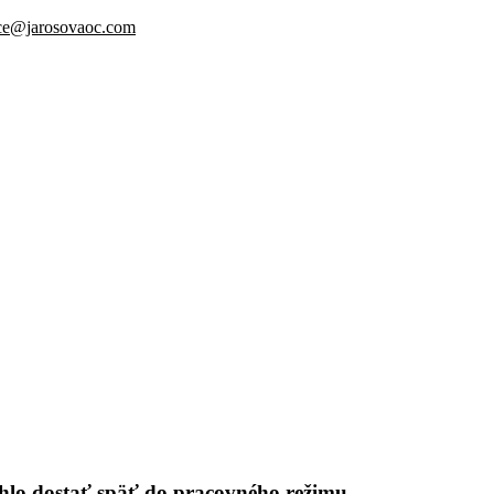
ice@jarosovaoc.com
ýchlo dostať späť do pracovného režimu