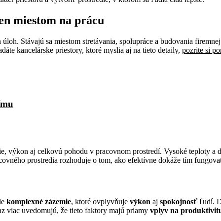
len miestom na prácu
úloh. Stávajú sa miestom stretávania, spolupráce a budovania firemnej 
te kancelárske priestory, ktoré myslia aj na tieto detaily,
pozrite si p
tímu
ie, výkon aj celkovú pohodu v pracovnom prostredí. Vysoké teploty a 
racovného prostredia rozhoduje o tom, ako efektívne dokáže tím fungova
ale
komplexné zázemie
, ktoré ovplyvňuje
výkon
aj
spokojnosť
ľudí. D
raz viac uvedomujú, že tieto faktory majú priamy
vplyv na produktivit