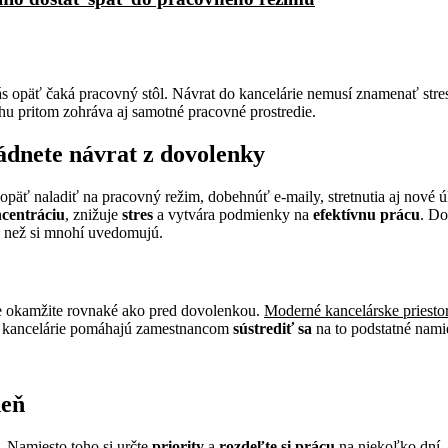
vás opäť čaká pracovný stôl. Návrat do kancelárie nemusí znamenať stre
u pritom zohráva aj samotné pracovné prostredie.
ádnete návrat z dovolenky
päť naladiť na pracovný režim, dobehnúť e-maily, stretnutia aj nové 
centráciu
, znižuje
stres
a vytvára podmienky na
efektívnu prácu
. Do
, než si mnohí uvedomujú.
e okamžite rovnaké ako pred dovolenkou.
Moderné kancelárske priest
ia kancelárie pomáhajú zamestnancom
sústrediť sa
na to podstatné nami
deň
 Namiesto toho si určte
priority
a
rozdeľte si prácu
na niekoľko dní. 