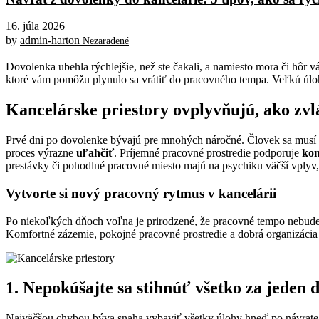
16. júla 2026
by
admin-harton
Nezaradené
Dovolenka ubehla rýchlejšie, než ste čakali, a namiesto mora či hôr 
ktoré vám pomôžu plynulo sa vrátiť do pracovného tempa. Veľkú úloh
Kancelárske priestory ovplyvňujú, ako zvl
Prvé dni po dovolenke bývajú pre mnohých náročné. Človek sa musí o
proces výrazne
uľahčiť
. Príjemné pracovné prostredie podporuje
kon
prestávky či pohodlné pracovné miesto majú na psychiku väčší vplyv
Vytvorte si nový pracovný rytmus v kancelárii
Po niekoľkých dňoch voľna je prirodzené, že pracovné tempo nebud
Komfortné zázemie, pokojné pracovné prostredie a dobrá organizác
1. Nepokúšajte sa stihnúť všetko za jeden 
Najväčšou chybou býva snaha vybaviť všetky úlohy hneď po návrate.