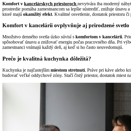
Komfort v
kancelárskych priestoroch
nevytvára iba moderný nábyto
prostredie pomáha zamestnancom sa lepšie sústrediť, znižuje únavu a
ktoré majú
okamžitý efekt
. Kvalitné osvetlenie, dostatok priestoru 
Komfort v kancelárii ovplyvňuje aj prirodzené svetlo
Množstvo denného svetla úzko súvisí s
komfortom v kancelárii
. Pr
spôsobovať únavu a znižovať energiu počas pracovného dňa. Pri vý
zamestnanci vnímajú každý deň, aj keď si ho často neuvedomujú.
Prečo je kvalitná kuchynka dôležitá?
Kuchynka je najčastejším
miestom stretnutí
. Práve pri káve alebo k
budovať veľké oddychové zóny. Stačí čistý priestor, dostatok miest