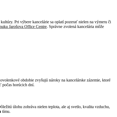
kultúry. Pri výbere kancelárie sa oplatí pozerať nielen na výmeru či
onuku Jarošova Office Centre
. Správne zvolená kancelária môže
dovolenkové obdobie zvyšujú nároky na kancelárske zázemie, ktoré
ť počas horúcich dní.
ôležitú úlohu zohráva nielen teplota, ale aj svetlo, kvalita vzduchu,
u
tímu.