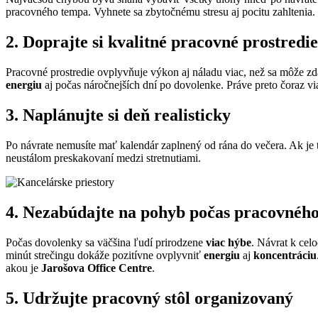
pracovného tempa. Vyhnete sa zbytočnému stresu aj pocitu zahltenia.
2. Doprajte si kvalitné pracovné prostredie
Pracovné prostredie ovplyvňuje výkon aj náladu viac, než sa môže z
energiu
aj počas náročnejších dní po dovolenke. Práve preto čoraz v
3. Naplánujte si deň realisticky
Po návrate nemusíte mať kalendár zaplnený od rána do večera. Ak je
neustálom preskakovaní medzi stretnutiami.
4. Nezabúdajte na pohyb počas pracovnéh
Počas dovolenky sa väčšina ľudí prirodzene
viac hýbe
. Návrat k cel
minút strečingu dokáže pozitívne ovplyvniť
energiu
aj
koncentráciu
akou je
Jarošova Office Centre
.
5. Udržujte pracovný stôl organizovaný