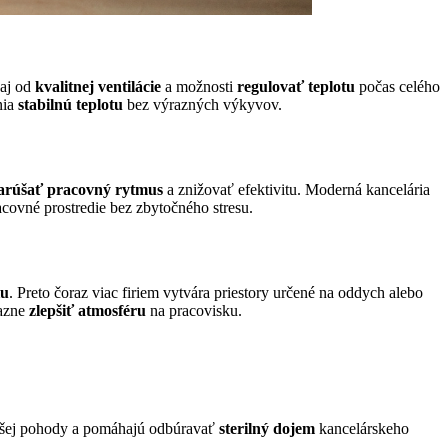
 aj od
kvalitnej ventilácie
a možnosti
regulovať teplotu
počas celého
nia
stabilnú teplotu
bez výrazných výkyvov.
arúšať pracovný rytmus
a znižovať efektivitu. Moderná kancelária
acovné prostredie bez zbytočného stresu.
iu
. Preto čoraz viac firiem vytvára priestory určené na oddych alebo
razne
zlepšiť atmosféru
na pracovisku.
äčšej pohody a pomáhajú odbúravať
sterilný dojem
kancelárskeho