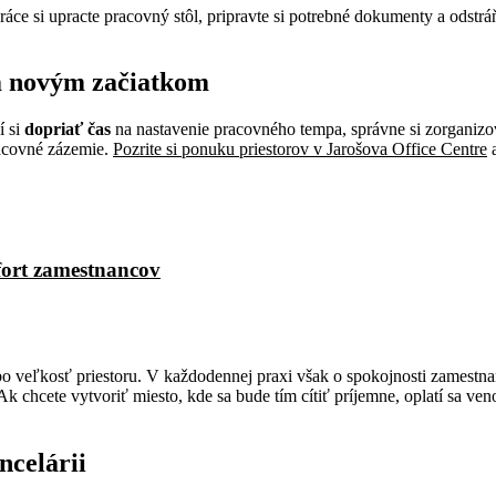
ráce si upracte pracovný stôl, pripravte si potrebné dokumenty a odstr
m novým začiatkom
í si
dopriať čas
na nastavenie pracovného tempa, správne si zorganizov
racovné zázemie.
Pozrite si ponuku priestorov v Jarošova Office Centre
a
mfort zamestnancov
lebo veľkosť priestoru. V každodennej praxi však o spokojnosti zamestn
Ak chcete vytvoriť miesto, kde sa bude tím cítiť príjemne, oplatí sa v
ncelárii