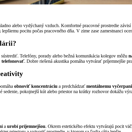
o, chladno alebo vydýchaný vzduch. Komfortné pracovné prostredie závisí
k lepšiemu pocitu počas pracovného dňa. V zime zase zamestnanci oce
lárii?
u sústrediť. Telefóny, porady alebo bežná komunikácia kolegov môžu
n
j
telefonovať
. Dobre riešená akustika pomáha vytvárať príjemnejšie pr
eativity
, pomáha
obnoviť koncentráciu
a predchádzať
mentálnemu vyčerpan
né sedenie, pokojnejší kút alebo priestor na krátky rozhovor dokážu vý
ní
a
urobí príjemnejšou
. Okrem estetického efektu vytvárajú pocit v
er priestoru a vytvoriť prostredie, v ktorom sa ľudia cítia lepšie.