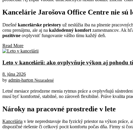
Kancelárie Jarošova Office Centre nie sú 
Dnešné
kancelárske priestory
už neslúžia iba na plnenie pracovných 
cenu prenájmu, ale aj na
každodenný komfort
zamestnancov. Ak hľadá
pozitívne
ovplyvniť fungovanie vášho tímu každý deň.
Read More
Leto v kancelárii: ako ovplyvňuje výkon aj pohodu 
8. júna 2026
by
admin-harton
Nezaradené
Letné mesiace prirodzene menia rytmus práce a ovplyvňujú sústreden
musí byť komfortné, stabilné, no zároveň flexibilné. Práve kvalita p
Nároky na pracovné prostredie v lete
Kancelária
v lete nepredstavuje iba fyzický priestor na výkon práce, 
dispozičné riešenie či celkový pocit komfortu počas dňa. Firmy si čo