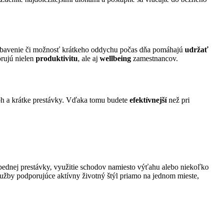
é vybavenie či možnosť krátkeho oddychu počas dňa pomáhajú
udržať
orujú nielen
produktivitu
, ale aj
wellbeing
zamestnancov.
oh a krátke prestávky. Vďaka tomu budete
efektívnejší
než pri
ednej prestávky, využitie schodov namiesto výťahu alebo niekoľko
lužby podporujúce aktívny životný štýl priamo na jednom mieste,