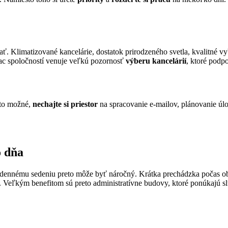
dať. Klimatizované kancelárie, dostatok prirodzeného svetla, kvalitn
iac spoločností venuje veľkú pozornosť
výberu kancelárií
, ktoré podp
 to možné,
nechajte si priestor
na spracovanie e-mailov, plánovanie úl
o dňa
odennému sedeniu preto môže byť náročný. Krátka prechádzka počas ob
. Veľkým benefitom sú preto administratívne budovy, ktoré ponúkajú s