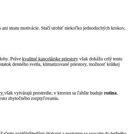
s ani stratu motivácie. Stačí urobiť niekoľko jednoduchých krokov,
úlohy. Práve
kvalitné kancelárske priestory
však dokážu celý tento
statok denného svetla, klimatizované priestory, možnosť krátkej
ory
však vytvárajú prostredie, v ktorom sa ľahšie buduje
rutina
.
esto zbytočného rozptyľovania.
Začnite najdôležitejšími úlohami a postupne sa vracajte do bežného