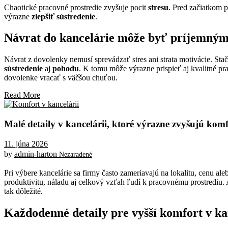
Chaotické pracovné prostredie zvyšuje pocit
stresu
. Pred začiatkom p
výrazne
zlepšiť sústredenie
.
Návrat do kancelárie môže byť príjemný
Návrat z dovolenky nemusí sprevádzať stres ani strata motivácie. Stač
sústredenie
aj
pohodu
. K tomu môže výrazne prispieť aj kvalitné p
dovolenke vracať s väčšou chuťou.
Read More
Malé detaily v kancelárii, ktoré výrazne zvyšujú ko
11. júna 2026
by
admin-harton
Nezaradené
Pri výbere kancelárie sa firmy často zameriavajú na lokalitu, cenu a
produktivitu, náladu aj celkový vzťah ľudí k pracovnému prostrediu. 
tak dôležité.
Každodenné detaily pre vyšší komfort v ka