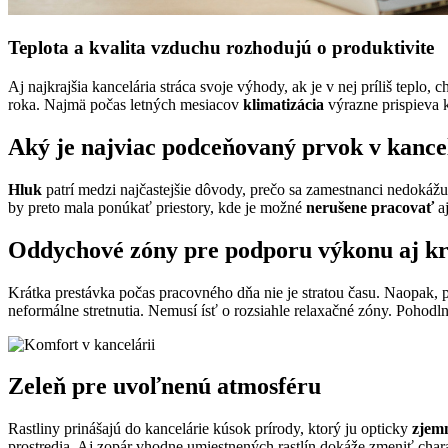
Teplota a kvalita vzduchu rozhodujú o produktivite
Aj najkrajšia kancelária stráca svoje výhody, ak je v nej príliš tepl
roka. Najmä počas letných mesiacov
klimatizácia
výrazne prispieva 
Aký je najviac podceňovaný prvok v kance
Hluk
patrí medzi najčastejšie dôvody, prečo sa zamestnanci nedokáž
by preto mala ponúkať priestory, kde je možné
nerušene pracovať
a
Oddychové zóny pre podporu výkonu aj kr
Krátka prestávka počas pracovného dňa nie je stratou času. Naopak
neformálne stretnutia. Nemusí ísť o rozsiahle relaxačné zóny. Pohodl
Zeleň pre uvoľnenú atmosféru
Rastliny prinášajú do kancelárie kúsok prírody, ktorý ju opticky
zjem
prostredia. Aj zopár vhodne umiestnených rastlín dokáže zmeniť charakt