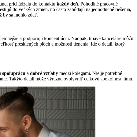
nanci prichádzajú do kontaktu
každý deň
. Pohodlné pracovné
estujú do veľkých zmien, no často zabúdajú na jednoduché riešenia,
ež by sa mohlo zdať.
ríjemnejšie a podporujú koncentráciu. Naopak, tmavé kancelárie môžu
veľkosť presklených plôch a možnosti tienenia. Ide o detail, ktorý
ú spoluprácu
a
dobré vzťahy
medzi kolegami. Nie je potrebné
anie. Takýto detail môže výrazne ovplyvniť celkovú spokojnosť tímu.