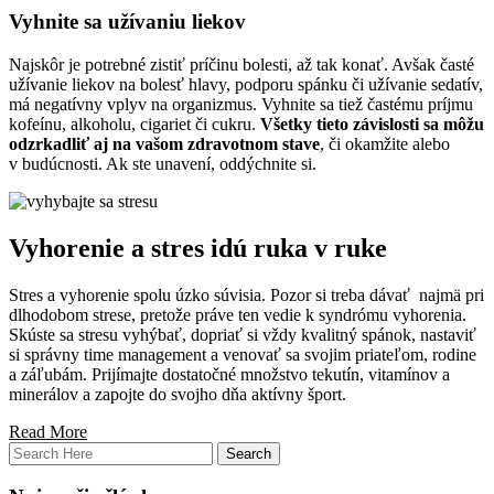
Vyhnite sa užívaniu liekov
Najskôr je potrebné zistiť príčinu bolesti, až tak konať. Avšak časté
užívanie liekov na bolesť hlavy, podporu spánku či užívanie sedatív,
má negatívny vplyv na organizmus. Vyhnite sa tiež častému príjmu
kofeínu, alkoholu, cigariet či cukru.
Všetky tieto závislosti sa môžu
odzrkadliť aj na vašom zdravotnom stave
, či okamžite alebo
v budúcnosti. Ak ste unavení, oddýchnite si.
Vyhorenie a stres idú ruka v ruke
Stres a vyhorenie spolu úzko súvisia. Pozor si treba dávať najmä pri
dlhodobom strese, pretože práve ten vedie k syndrómu vyhorenia.
Skúste sa stresu vyhýbať, dopriať si vždy kvalitný spánok, nastaviť
si správny time management a venovať sa svojim priateľom, rodine
a záľubám. Prijímajte dostatočné množstvo tekutín, vitamínov a
minerálov a zapojte do svojho dňa aktívny šport.
Read More