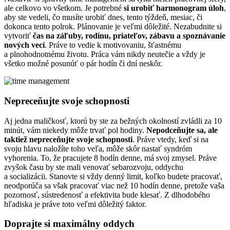
ale celkovo vo všetkom. Je potrebné
si urobiť harmonogram úloh
,
aby ste vedeli, čo musíte urobiť dnes, tento týždeň, mesiac, či
dokonca tento polrok. Plánovanie je veľmi dôležité. Nezabudnite si
vytvoriť
čas na záľuby, rodinu, priateľov, zábavu a spoznávanie
nových vecí
. Práve to vedie k motivovaniu, šťastnému
a plnohodnotnému životu. Práca vám nikdy neutečie a vždy je
všetko možné posunúť o pár hodín či dní neskôr.
Nepreceňujte svoje schopnosti
Aj jedna maličkosť, ktorú by ste za bežných okolností zvládli za 10
minút, vám niekedy môže trvať pol hodiny.
Nepodceňujte sa, ale
taktiež nepreceňujte svoje schopnosti
. Práve vtedy, keď si na
svoju hlavu naložíte toho veľa, môže skôr nastať syndróm
vyhorenia. To, že pracujete 8 hodín denne, má svoj zmysel. Práve
zvyšok času by ste mali venovať sebarozvoju, oddychu
a socializácii. Stanovte si vždy denný limit, koľko budete pracovať,
neodporúča sa však pracovať viac než 10 hodín denne, pretože vaša
pozornosť, sústredenosť a efektivita bude klesať. Z dlhodobého
hľadiska je práve toto veľmi dôležitý faktor.
Doprajte si maximálny oddych