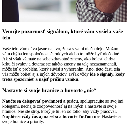
Venujte pozornosť signálom, ktoré vám vysiela vaše
telo
Vaše telo vám dáva jasne najavo, že sa s vami niečo deje. Možno
vám chýba len spoločnosť či oddych alebo to môže byť niečo iné.
Ak si však všímate na sebe zdravotné zmeny, ako bolesť chrbta,
krku či svalov a doteraz ste takéto zmeny na tele nezaznamenali,
môže ísť o problém, ktorý súvisí s vyhorením. Áno, tieto časti tela
vás môžu bolieť aj z iných dôvodov, avšak vždy
ide o signály, kedy
treba spozornieť a nájsť príčinu vzniku
.
Nastavte si svoje hranice a hovorte „nie“
Naučte sa delegovať povinnosti a prácu
, spolupracujte so svojimi
kolegami, nechajte zodpovednosť aj na iných a nastavte si svoje
hranice. Nie ste stroj, ktorý je tu len od toho, aby vždy pracoval.
Nájdite si vždy čas aj na seba a hovorte ľuďom nie
. Nastavte si
svoje hranice a priority.