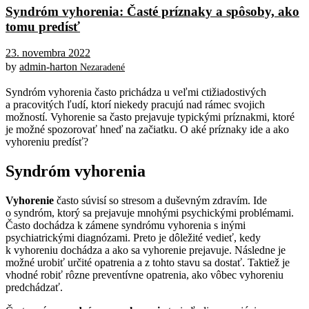
Syndróm vyhorenia: Časté príznaky a spôsoby, ako
tomu predísť
23. novembra 2022
by
admin-harton
Nezaradené
Syndróm vyhorenia často prichádza u veľmi ctižiadostivých
a pracovitých ľudí, ktorí niekedy pracujú nad rámec svojich
možností. Vyhorenie sa často prejavuje typickými príznakmi, ktoré
je možné spozorovať hneď na začiatku. O aké príznaky ide a ako
vyhoreniu predísť?
Syndróm vyhorenia
Vyhorenie
často súvisí so stresom a duševným zdravím. Ide
o syndróm, ktorý sa prejavuje mnohými psychickými problémami.
Často dochádza k zámene syndrómu vyhorenia s inými
psychiatrickými diagnózami. Preto je dôležité vedieť, kedy
k vyhoreniu dochádza a ako sa vyhorenie prejavuje. Následne je
možné urobiť určité opatrenia a z tohto stavu sa dostať. Taktiež je
vhodné robiť rôzne preventívne opatrenia, ako vôbec vyhoreniu
predchádzať.