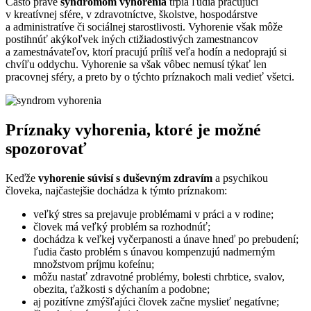
Často práve
syndrómom vyhorenia
trpia ľudia pracujúci
v kreatívnej sfére, v zdravotníctve, školstve, hospodárstve
a administratíve či sociálnej starostlivosti. Vyhorenie však môže
postihnúť akýkoľvek iných ctižiadostivých zamestnancov
a zamestnávateľov, ktorí pracujú príliš veľa hodín a nedoprajú si
chvíľu oddychu. Vyhorenie sa však vôbec nemusí týkať len
pracovnej sféry, a preto by o týchto príznakoch mali vedieť všetci.
Príznaky vyhorenia, ktoré je možné
spozorovať
Keďže
vyhorenie súvisí s duševným zdravím
a psychikou
človeka, najčastejšie dochádza k týmto príznakom:
veľký stres sa prejavuje problémami v práci a v rodine;
človek má veľký problém sa rozhodnúť;
dochádza k veľkej vyčerpanosti a únave hneď po prebudení;
ľudia často problém s únavou kompenzujú nadmerným
množstvom príjmu kofeínu;
môžu nastať zdravotné problémy, bolesti chrbtice, svalov,
obezita, ťažkosti s dýchaním a podobne;
aj pozitívne zmýšľajúci človek začne myslieť negatívne;