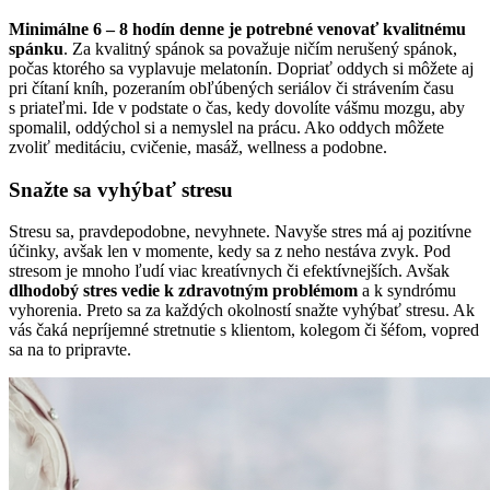
Minimálne 6 – 8 hodín denne je potrebné venovať kvalitnému
spánku
. Za kvalitný spánok sa považuje ničím nerušený spánok,
počas ktorého sa vyplavuje melatonín. Dopriať oddych si môžete aj
pri čítaní kníh, pozeraním obľúbených seriálov či strávením času
s priateľmi. Ide v podstate o čas, kedy dovolíte vášmu mozgu, aby
spomalil, oddýchol si a nemyslel na prácu. Ako oddych môžete
zvoliť meditáciu, cvičenie, masáž, wellness a podobne.
Snažte sa vyhýbať stresu
Stresu sa, pravdepodobne, nevyhnete. Navyše stres má aj pozitívne
účinky, avšak len v momente, kedy sa z neho nestáva zvyk. Pod
stresom je mnoho ľudí viac kreatívnych či efektívnejších. Avšak
dlhodobý stres vedie k zdravotným problémom
a k syndrómu
vyhorenia. Preto sa za každých okolností snažte vyhýbať stresu. Ak
vás čaká nepríjemné stretnutie s klientom, kolegom či šéfom, vopred
sa na to pripravte.