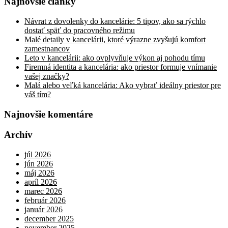
Najnovšie články
Návrat z dovolenky do kancelárie: 5 tipov, ako sa rýchlo
dostať späť do pracovného režimu
Malé detaily v kancelárii, ktoré výrazne zvyšujú komfort
zamestnancov
Leto v kancelárii: ako ovplyvňuje výkon aj pohodu tímu
Firemná identita a kancelária: ako priestor formuje vnímanie
vašej značky?
Malá alebo veľká kancelária: Ako vybrať ideálny priestor pre
váš tím?
Najnovšie komentáre
Archív
júl 2026
jún 2026
máj 2026
apríl 2026
marec 2026
február 2026
január 2026
december 2025
november 2025