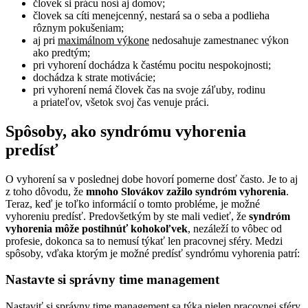
človek si prácu nosí aj domov;
človek sa cíti menejcenný, nestará sa o seba a podlieha
rôznym pokušeniam;
aj pri
maximálnom výkone
nedosahuje zamestnanec výkon
ako predtým;
pri vyhorení dochádza k častému pocitu nespokojnosti;
dochádza k strate motivácie;
pri vyhorení nemá človek čas na svoje záľuby, rodinu
a priateľov, všetok svoj čas venuje práci.
Spôsoby, ako syndrómu vyhorenia
predísť
O vyhorení sa v poslednej dobe hovorí pomerne dosť často. Je to aj
z toho dôvodu, že
mnoho Slovákov zažilo syndróm vyhorenia
.
Teraz, keď je toľko informácií o tomto probléme, je možné
vyhoreniu predísť. Predovšetkým by ste mali vedieť, že
syndróm
vyhorenia môže postihnúť kohokoľvek
, nezáleží to vôbec od
profesie, dokonca sa to nemusí týkať len pracovnej sféry. Medzi
spôsoby, vďaka ktorým je možné predísť syndrómu vyhorenia patrí:
Nastavte si správny time management
Nastaviť si správny time management sa týka nielen pracovnej sféry,